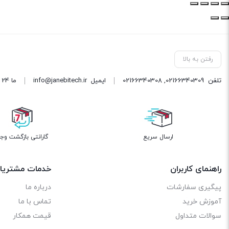
رفتن به بالا
تلفن
02166340309
,
02166340308
ایمیل
info@janebitech.ir
ما 24 ساعته 7 روز هفته پاسخگوی شما هستیم.
ارسال سریع
گارانتی بازگشت وج
راهنمای کاربران
خدمات مشتریا
پیگیری سفارشات
درباره ما
آموزش خرید
تماس با ما
سوالات متداول
قیمت همکار