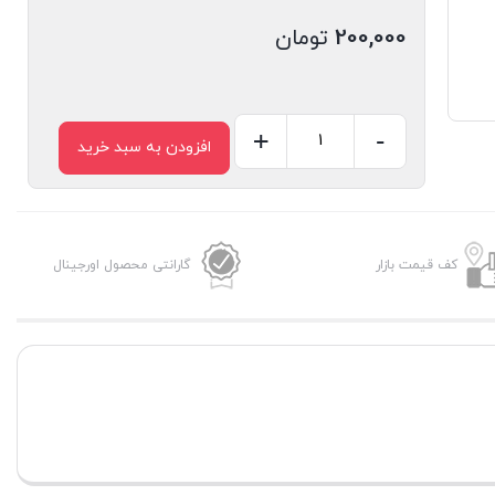
200,000
تومان
+
-
افزودن به سبد خرید
کابل
تبدیل
USB
به
کف قیمت بازار
گارانتی محصول اورجینال
لایتنینگ
الدینیو
مدل
LS901
طول
1
متر
عدد