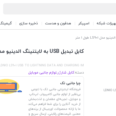
هیزات شبکه
اسپیکر
هدفون و هدست
ذخیره سازی
گیمینگ
کابل تبدیل USB به لایتنینگ الدینیو مدل LS901 طول 1 متر
LDNIO LS901 USB TO LIGHTNING DATA AND CHARGING 1M
دسته:
کابل شارژر
,
لوازم جانبی موبایل
چرا جانبی تک
فروشگاه اینترنتی جانبی تک با تنوعی
LDNIO L
بی‌نظیر از لوازم جانبی کامپیوتر، لپ‌تاپ
و موبایل، تجربه‌ای مطمئن و لذت‌بخش
از خرید آنلاین را برای شما فراهم می‌کند.
ما با ارائه محصولات اورجینال از برندهای
معتبر، قیمت‌های رقابتی، ارسال سریع و