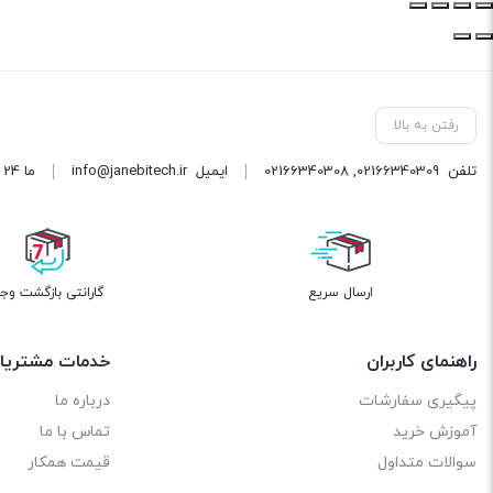
رفتن به بالا
تلفن
02166340309
,
02166340308
ایمیل
info@janebitech.ir
ما 24 ساعته 7 روز هفته پاسخگوی شما هستیم.
ارسال سریع
گارانتی بازگشت وج
راهنمای کاربران
خدمات مشتریا
پیگیری سفارشات
درباره ما
آموزش خرید
تماس با ما
سوالات متداول
قیمت همکار