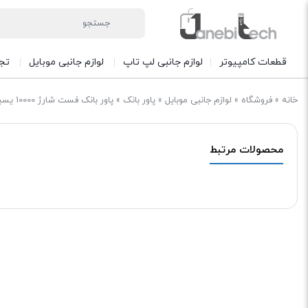
قطعات کامپیوتر
لوازم جانبی لپ تاپ
لوازم جانبی موبایل
تج
خانه
»
فروشگاه
»
لوازم جانبی موبایل
»
پاور بانک
»
پاور بانک فست شارژ 10000 یسیدو Yesido Super Mini YP52 QC3.0 PD 22.5W
محصولات مرتبط