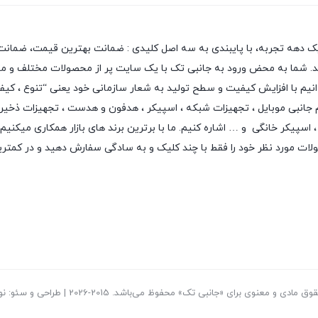
یک دهه تجربه، با پایبندی به سه اصل کلیدی : ضمانت بهترین قیمت، ضمانت 
 دهد. شما به محض ورود به جانبی تک با یک سایت پر از محصولات مختلف و متن
بتوانیم با افزایش کیفیت و سطح تولید به شعار سازمانی خود یعنی “تنوع ، ک
م جانبی موبایل
،
تجهیزات شبکه
،
اسپیکر
،
هدفون و هدست
،
تجهیزات ذخیر
اسپیکر خانگی
و … اشاره کنیم. ما با برترین برند های بازار همکاری میکنیم
لات مورد نظر خود را فقط با چند کلیک و به سادگی سفارش دهید و در کمتر
ادی و معنوی برای «جانبی تک» محفوظ می‌باشد. 2015-2026 | طراحی و سئو: نوید بیات