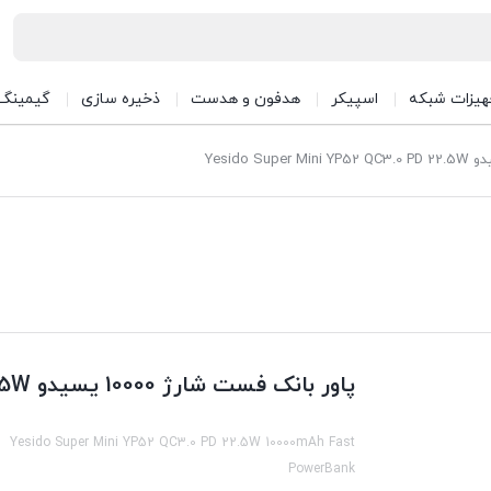
هیزات شبکه
اسپیکر
هدفون و هدست
ذخیره سازی
گیمینگ
پاور بانک فست شارژ 10000 یسیدو Yesido Super Mini YP52 QC3.0 PD 22.5W
Yesido Super Mini YP52 QC3.0 PD 22.5W 10000mAh Fast
PowerBank