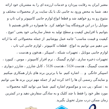
معتبر ایران به رقابت بپردازد و خدمات ارزنده ای را به مشتریان خود ارائه
دهد. شما به محض ورود به جانبی تک با یک سایت پر از محصولات مختلف و
متنوع رو به رو خواهید شد و قطعا انواع لوازم جانبی کامپیوتر و لپ تاپ و
موبایل را در این فروشگاه پیدا خواهید کرد. ما همواره در تلاش هستیم تا
بتوانیم با افزایش کیفیت و سطح تولید به شعار سازمانی خود یعنی “تنوع ،
کیفیت و قیمت مناسب” جامه عمل بپوشانیم. از جمله محصولاتی که ما ارائه
می دهیم می توانیم به انواع : قطعات کامپیوتر ،
لوازم جانبی لپ تاپ
،
لوازم جانبی موبایل
،
تجهیزات شبکه
،
اسپیکر
،
هدفون و هدست
،
تجهیزات ذخیره سازی
،
لوازم گیمینگ
، نرم افزار کامپیوتر ،
موس
،
کیبورد
،
هدست گیمینگ
، هدست 5124 ، هدست 5126 ،
کابل شارژر
،
شارژر دیواری
،
اسپیکر خانگی
و … اشاره کنیم. ما با برترین برند های بازار همکاری میکنیم
و نمایندگی رسمی آن ها را اخذ کرده ایم از جمله مهم ترین برند ها می توانیم
به :
تسکو
،
پی نت
و
موکسوم
اشاره کنیم. شما می توانید کلیه محصولات
مورد نظر خود را فقط با چند کلیک و به سادگی سفارش دهید و در کمترین
زمان ممکن درب منزل تحویل بگیرید.