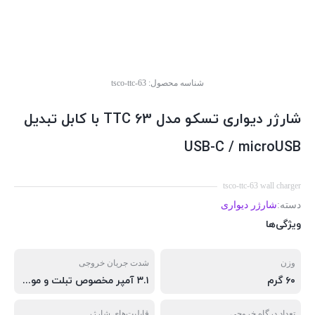
شناسه محصول:
tsco-ttc-63
شارژر دیواری تسکو مدل TTC 63 با کابل تبدیل
USB-C / micro‌USB
tsco-ttc-63 wall charger
دسته:
شارژر دیواری
ویژگی‌ها
وزن
شدت جریان خروجی
۶۰ گرم
۳.۱ آمپر مخصوص تبلت و موبایل
تعداد درگاه خروجی
قابلیت‌های شارژر