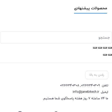
محصولات پیشنهادی
رفتن به بالا
تلفن
02166340309
,
02166340308
ایمیل
info@janebitech.ir
ما 24 ساعته 7 روز هفته پاسخگوی شما هستیم.