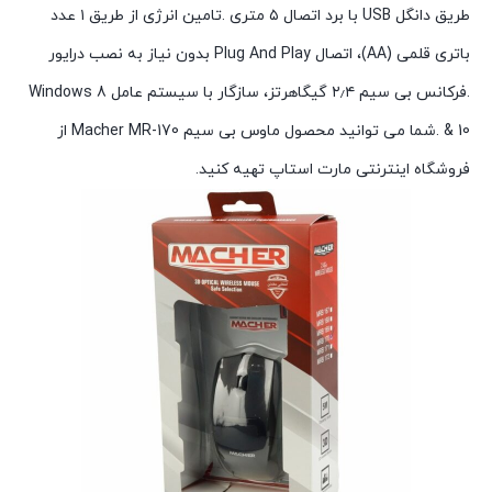
طریق دانگل USB با برد اتصال ۵ متری .تامین انرژی از طریق ۱ عدد
باتری قلمی (AA)، اتصال Plug And Play بدون نیاز به نصب درایور
.فرکانس بی سیم ۲٫۴ گیگاهرتز، سازگار با سیستم عامل Windows 8
& 10 .شما می توانید محصول ماوس بی سیم Macher MR-170 از
فروشگاه اینترنتی مارت استاپ تهیه کنید.