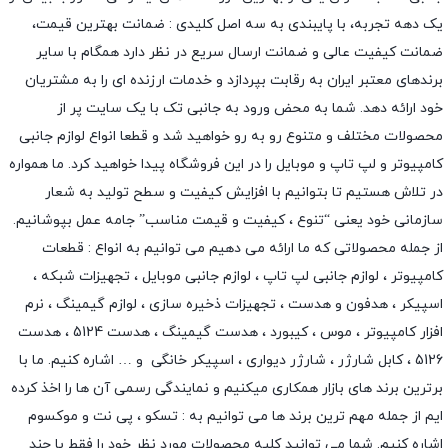
یک دهه تجربه، با پایبندی به سه اصل کلیدی : ضمانت بهترین قیمت،
ضمانت کیفیت عالی و ضمانت ارسال سریع در نظر دارد همگام با سایر
برندهای معتبر ایران به رقابت بپردازد و خدمات ارزنده ای را به مشتریان
خود ارائه دهد. شما به محض ورود به جانبی تک با یک سایت پر از
محصولات مختلف و متنوع رو به رو خواهید شد و قطعا انواع لوازم جانبی
کامپیوتر و لپ تاپ و موبایل را در این فروشگاه پیدا خواهید کرد. ما همواره
در تلاش هستیم تا بتوانیم با افزایش کیفیت و سطح تولید به شعار
سازمانی خود یعنی “تنوع ، کیفیت و قیمت مناسب” جامه عمل بپوشانیم.
از جمله محصولاتی که ما ارائه می دهیم می توانیم به انواع : قطعات
کامپیوتر ،
لوازم جانبی لپ تاپ
،
لوازم جانبی موبایل
،
تجهیزات شبکه
،
اسپیکر
،
هدفون و هدست
،
تجهیزات ذخیره سازی
،
لوازم گیمینگ
، نرم
افزار کامپیوتر ،
موس
،
کیبورد
،
هدست گیمینگ
، هدست 5124 ، هدست
5126 ،
کابل شارژر
،
شارژر دیواری
،
اسپیکر خانگی
و … اشاره کنیم. ما با
برترین برند های بازار همکاری میکنیم و نمایندگی رسمی آن ها را اخذ کرده
ایم از جمله مهم ترین برند ها می توانیم به :
تسکو
،
پی نت
و
موکسوم
اشاره کنیم. شما می توانید کلیه محصولات مورد نظر خود را فقط با چند