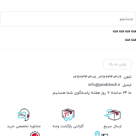
رفتن به بالا
تلفن
02166340309
,
02166340308
ایمیل
info@janebitech.ir
ما 24 ساعته 7 روز هفته پاسخگوی شما هستیم.
ارسال سریع
گارانتی بازگشت وجه
مشاوره تخصصی خرید