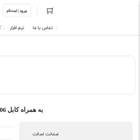
ورود | ثبت‌نام
تماس با ما
نرم افزار
گ
شارژر دیواری LDNIO الدینیو مدل A1206 به همراه کابل
ضمانت اصالت