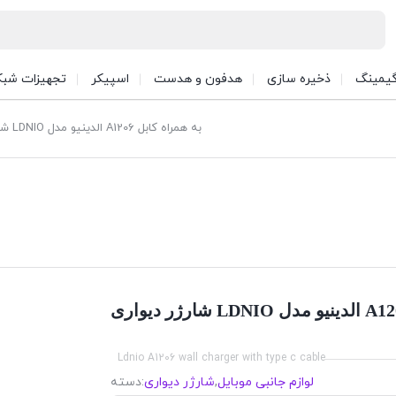
یمینگ
ذخیره سازی
هدفون و هدست
اسپیکر
تجهیزات شبک
شارژر دیواری LDNIO الدینیو مدل A1206 به همراه کابل
Ldnio A1206 wall charger with type c cable
لوازم جانبی موبایل
,
شارژر دیواری
دسته: