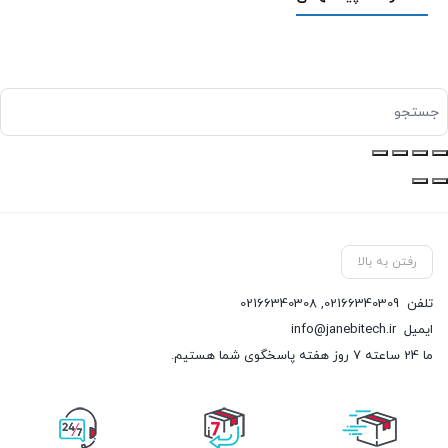
رفتن به بالا
تلفن
02166340309
,
02166340308
ایمیل
info@janebitech.ir
ما 24 ساعته 7 روز هفته پاسخگوی شما هستیم.