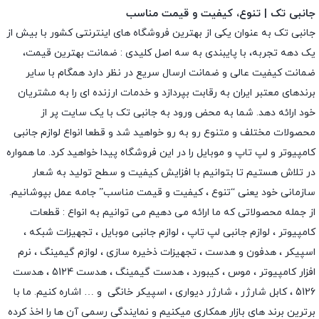
جانبی تک | تنوع، کیفیت و قیمت مناسب
جانبی تک به عنوان یکی از بهترین فروشگاه های اینترنتی کشور با بیش از
یک دهه تجربه، با پایبندی به سه اصل کلیدی : ضمانت بهترین قیمت،
ضمانت کیفیت عالی و ضمانت ارسال سریع در نظر دارد همگام با سایر
برندهای معتبر ایران به رقابت بپردازد و خدمات ارزنده ای را به مشتریان
خود ارائه دهد. شما به محض ورود به جانبی تک با یک سایت پر از
محصولات مختلف و متنوع رو به رو خواهید شد و قطعا انواع لوازم جانبی
کامپیوتر و لپ تاپ و موبایل را در این فروشگاه پیدا خواهید کرد. ما همواره
در تلاش هستیم تا بتوانیم با افزایش کیفیت و سطح تولید به شعار
سازمانی خود یعنی “تنوع ، کیفیت و قیمت مناسب” جامه عمل بپوشانیم.
از جمله محصولاتی که ما ارائه می دهیم می توانیم به انواع : قطعات
کامپیوتر ،
لوازم جانبی لپ تاپ
،
لوازم جانبی موبایل
،
تجهیزات شبکه
،
اسپیکر
،
هدفون و هدست
،
تجهیزات ذخیره سازی
،
لوازم گیمینگ
، نرم
افزار کامپیوتر ،
موس
،
کیبورد
،
هدست گیمینگ
، هدست 5124 ، هدست
5126 ،
کابل شارژر
،
شارژر دیواری
،
اسپیکر خانگی
و … اشاره کنیم. ما با
برترین برند های بازار همکاری میکنیم و نمایندگی رسمی آن ها را اخذ کرده