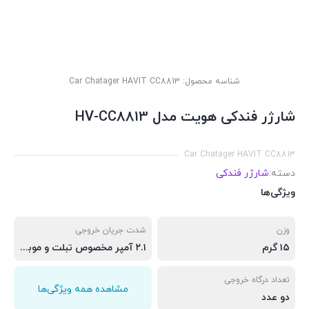
شناسه محصول:
Car Chatager HAVIT CC8813
شارژر فندکی هویت مدل HV-CC8813
Car Chatager HAVIT CC8813
دسته:
شارژر فندکی
ویژگی‌ها
وزن
شدت جریان خروجی
۱۵ گرم
۲.۱ آمپر مخصوص تبلت و موبایل
تعداد درگاه خروجی
مشاهده همه ویژگی‌ها
دو عدد