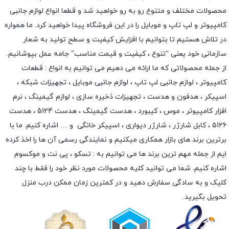
محصولات مختلف و متنوع رو به رو خواهید شد و قطعا انواع لوازم جانبی
کامپیوتر و لپ تاپ و موبایل را در این فروشگاه پیدا خواهید کرد. ما همواره
در تلاش هستیم تا بتوانیم با افزایش کیفیت و سطح تولید به شعار
سازمانی خود یعنی “تنوع ، کیفیت و قیمت مناسب” جامه عمل بپوشانیم.
از جمله محصولاتی که ما ارائه می دهیم می توانیم به انواع : قطعات
کامپیوتر ،
لوازم جانبی لپ تاپ
،
لوازم جانبی موبایل
،
تجهیزات شبکه
،
اسپیکر
،
هدفون و هدست
،
تجهیزات ذخیره سازی
،
لوازم گیمینگ
، نرم
افزار کامپیوتر ،
موس
،
کیبورد
،
هدست گیمینگ
، هدست 5124 ، هدست
5126 ،
کابل شارژر
،
شارژر دیواری
،
اسپیکر خانگی
و … اشاره کنیم. ما با
برترین برند های بازار همکاری میکنیم و نمایندگی رسمی آن ها را اخذ کرده
ایم از جمله مهم ترین برند ها می توانیم به :
تسکو
،
پی نت
و
موکسوم
اشاره کنیم. شما می توانید کلیه محصولات مورد نظر خود را فقط با چند
کلیک و به سادگی سفارش دهید و در کمترین زمان ممکن درب منزل
تحویل بگیرید.