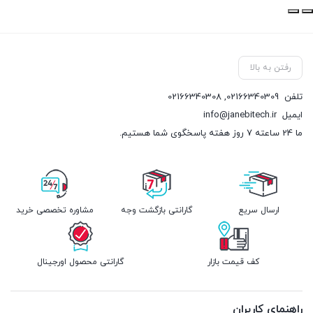
رفتن به بالا
تلفن
02166340309
,
02166340308
ایمیل
info@janebitech.ir
ما 24 ساعته 7 روز هفته پاسخگوی شما هستیم.
ارسال سریع
گارانتی بازگشت وجه
مشاوره تخصصی خرید
کف قیمت بازار
گارانتی محصول اورجینال
راهنمای کاربران