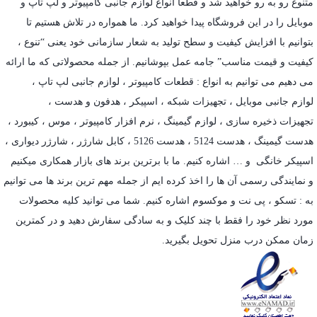
متنوع رو به رو خواهید شد و قطعا انواع لوازم جانبی کامپیوتر و لپ تاپ و
موبایل را در این فروشگاه پیدا خواهید کرد. ما همواره در تلاش هستیم تا
بتوانیم با افزایش کیفیت و سطح تولید به شعار سازمانی خود یعنی “تنوع ،
کیفیت و قیمت مناسب” جامه عمل بپوشانیم. از جمله محصولاتی که ما ارائه
می دهیم می توانیم به انواع : قطعات کامپیوتر ،
لوازم جانبی لپ تاپ
،
لوازم جانبی موبایل
،
تجهیزات شبکه
،
اسپیکر
،
هدفون و هدست
،
تجهیزات ذخیره سازی
،
لوازم گیمینگ
، نرم افزار کامپیوتر ،
موس
،
کیبورد
،
هدست گیمینگ
، هدست 5124 ، هدست 5126 ،
کابل شارژر
،
شارژر دیواری
،
اسپیکر خانگی
و … اشاره کنیم. ما با برترین برند های بازار همکاری میکنیم
و نمایندگی رسمی آن ها را اخذ کرده ایم از جمله مهم ترین برند ها می توانیم
به :
تسکو
،
پی نت
و
موکسوم
اشاره کنیم. شما می توانید کلیه محصولات
مورد نظر خود را فقط با چند کلیک و به سادگی سفارش دهید و در کمترین
زمان ممکن درب منزل تحویل بگیرید.