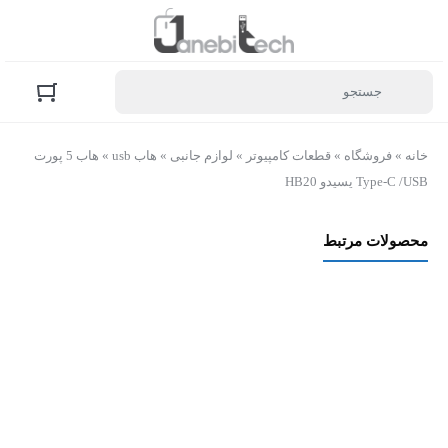
خانه
»
فروشگاه
»
قطعات کامپیوتر
»
لوازم جانبی
»
هاب usb
»
هاب 5 پورت
Type-C /USB یسیدو HB20
محصولات مرتبط