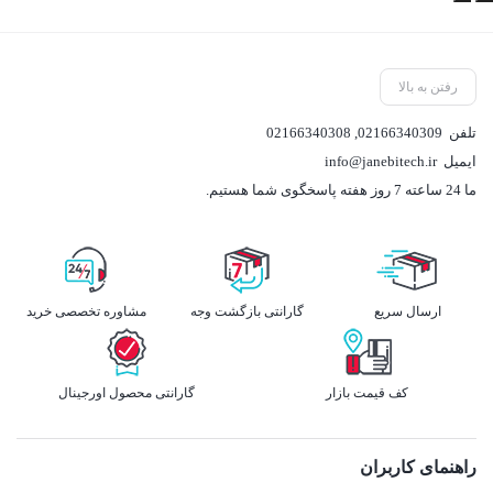
رفتن به بالا
تلفن
02166340309
,
02166340308
ایمیل
info@janebitech.ir
ما 24 ساعته 7 روز هفته پاسخگوی شما هستیم.
ارسال سریع
گارانتی بازگشت وجه
مشاوره تخصصی خرید
کف قیمت بازار
گارانتی محصول اورجینال
راهنمای کاربران