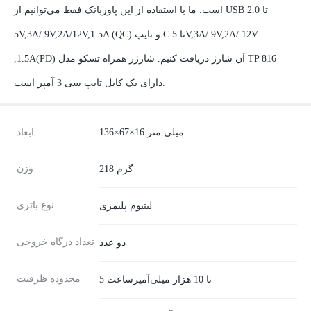
است. ما با استفاده از این پاوربانک فقط می‌توانیم از USB 2.0 تا
5V,3A/ 9V,2A/12V,1.5A (QC) و تایپ C تا 5V,3A/ 9V,2A/ 12V
,1.5A(PD) آن شارژ دریافت کنیم. شارژر همراه تسکو مدل TP 816
دارای یک کابل تایپ سی 3 آمپر است.
136×67×16 میلی متر
ابعاد
وزن
218 گرم
نوع باتری
لیتیوم پلیمری
تعداد درگاه خروجی
دو عدد
محدوده ظرفیت
5 تا 10 هزار میلی‌آمپر‌ساعت