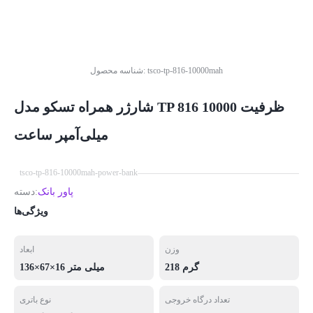
tsco-tp-816-10000mah
شناسه محصول:
شارژر همراه تسکو مدل TP 816 ظرفیت 10000
میلی‌آمپر ساعت
tsco-tp-816-10000mah-power-bank
پاور بانک
دسته:
ویژگی‌ها
وزن
ابعاد
218 گرم
136×67×16 میلی متر
تعداد درگاه خروجی
نوع باتری