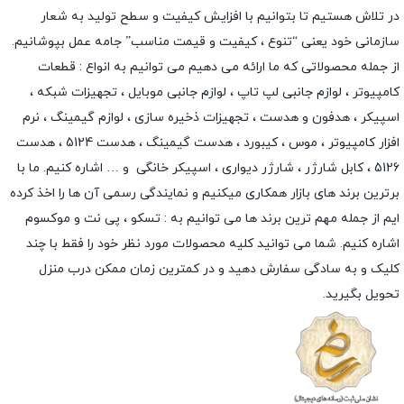
در تلاش هستیم تا بتوانیم با افزایش کیفیت و سطح تولید به شعار
سازمانی خود یعنی “تنوع ، کیفیت و قیمت مناسب” جامه عمل بپوشانیم.
از جمله محصولاتی که ما ارائه می دهیم می توانیم به انواع : قطعات
کامپیوتر ،
لوازم جانبی لپ تاپ
،
لوازم جانبی موبایل
،
تجهیزات شبکه
،
اسپیکر
،
هدفون و هدست
،
تجهیزات ذخیره سازی
،
لوازم گیمینگ
، نرم
افزار کامپیوتر ،
موس
،
کیبورد
،
هدست گیمینگ
، هدست 5124 ، هدست
5126 ،
کابل شارژر
،
شارژر دیواری
،
اسپیکر خانگی
و … اشاره کنیم. ما با
برترین برند های بازار همکاری میکنیم و نمایندگی رسمی آن ها را اخذ کرده
ایم از جمله مهم ترین برند ها می توانیم به :
تسکو
،
پی نت
و
موکسوم
اشاره کنیم. شما می توانید کلیه محصولات مورد نظر خود را فقط با چند
کلیک و به سادگی سفارش دهید و در کمترین زمان ممکن درب منزل
تحویل بگیرید.