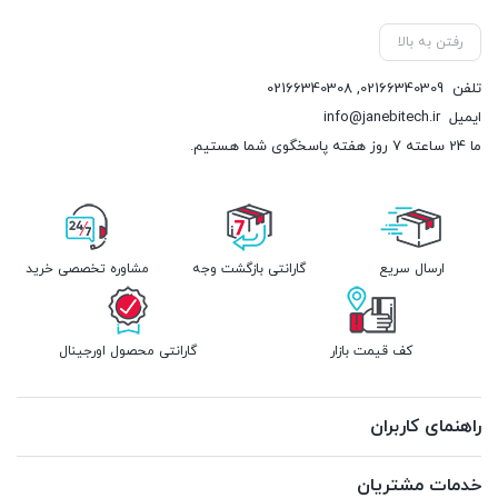
رفتن به بالا
تلفن
02166340309
,
02166340308
ایمیل
info@janebitech.ir
ما 24 ساعته 7 روز هفته پاسخگوی شما هستیم.
ارسال سریع
گارانتی بازگشت وجه
مشاوره تخصصی خرید
کف قیمت بازار
گارانتی محصول اورجینال
راهنمای کاربران
خدمات مشتریان