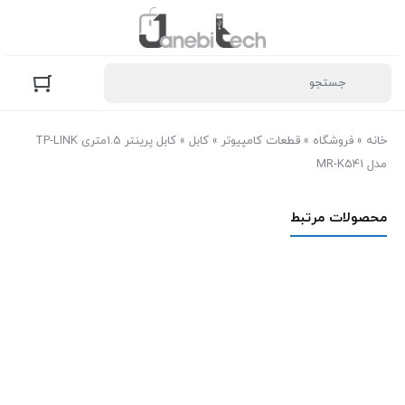
خانه
»
فروشگاه
»
قطعات کامپیوتر
»
کابل
»
کابل پرینتر 1.5متری TP-LINK
مدل MR-K541
محصولات مرتبط