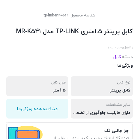
شناسه محصول:
tp-link-mr-k541
کابل پرینتر 1.5متری TP-LINK مدل MR-K541
tp-link-mr-k541
دسته:
کابل
ویژگی‌ها
نوع کابل
طول کابل
کابل پرینتر
1.5 متر
سایر مشخصات
مشاهده همه ویژگی‌ها
دارای قابلیت جلوگیری از تضعیف سیگنال دارای نویز گیر جهت جلوگیری از اتلاف انرژی و اختلالات احتمالی دارای روکش تمام مس برای رسانایی بیشتر و استحکام کابل کابل استاندارد مناسب برای استفاده بر روی تمامی پرینتر ها
چرا جانبی تک
فروشگاه اینترنتی جانبی تک با تنوعی بی‌نظیر از