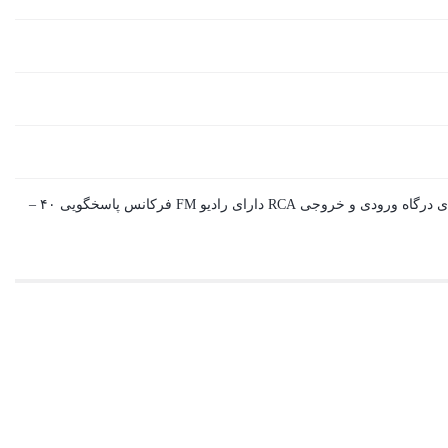
مجهز به ساب ووفر با توان ۳۰ وات توان هر اسپیکر برابر با توان ۱۰ وات نسبت سیگنا به نویز ۷۰ دسیبل دارای درگاه ورودی و خروجی RCA دارای رادیو FM فرکانس پاسخگویی ۴۰ –