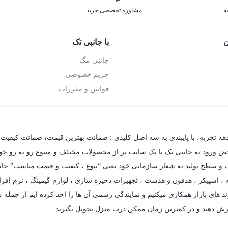
ه
مشاوره تخصصی خرید
ن
با جانبی تک
جانبی مگ
حریم خصوصی
قوانین و مقررات
دهه تجربه، با پایبندی به سه اصل کلیدی : ضمانت بهترین قیمت، ضمانت کیفیت 
حض ورود به جانبی تک با یک سایت پر از محصولات مختلف و متنوع رو به رو خواهی
فیت و سطح تولید به شعار سازمانی خود یعنی “تنوع ، کیفیت و قیمت مناسب” جام
،
اسپیکر
،
هدفون و هدست
،
تجهیزات ذخیره سازی
،
لوازم گیمینگ
، نرم افزا
د های بازار همکاری میکنیم و نمایندگی رسمی آن ها را اخذ کرده ایم از جمله مه
رش دهید و در کمترین زمان ممکن درب منزل تحویل بگیرید.