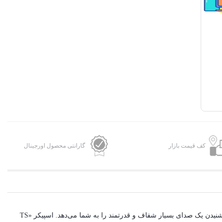
کف قیمت بازار
گارانتی محصول اورجینال
«TS 2187» یک اسپیکر قدرتمند و بسیار باکیفیت سه‌ تکه از شرکت تسکو است. این اسپیکر هنگام گوش‌ دادن به موسیقی، دیدن فیلم یا بازی‎ کردن، امکان شنیدن یک صدای بسیار شفاف و قدرتمند را به شما می‌دهد. اسپیکر «TS