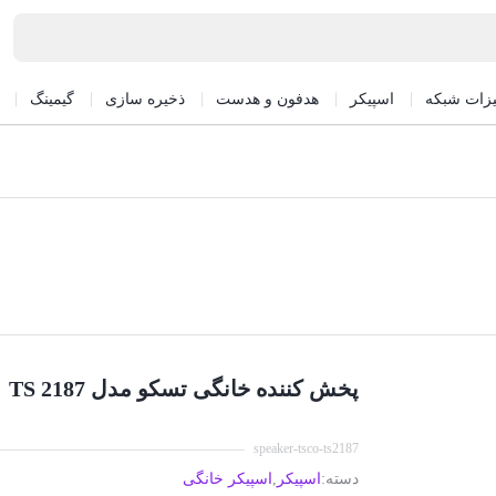
یزات شبکه
اسپیکر
هدفون و هدست
ذخیره سازی
گیمینگ
پخش کننده خانگی تسکو مدل TS 2187
speaker-tsco-ts2187
دسته:
اسپیکر
,
اسپیکر خانگی