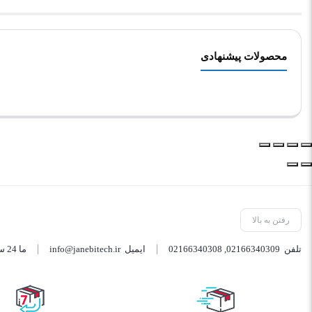
محصولات پیشنهادی
رفتن به بالا
تلفن
02166340309
,
02166340308
ایمیل
info@janebitech.ir
ما 24 ساعته 7 روز هفته پاسخگوی شما هستیم.