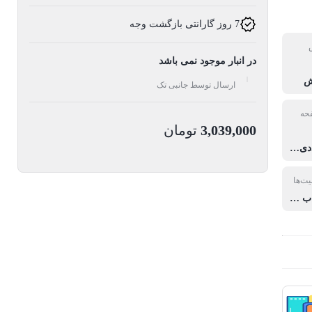
7 روز گارانتی بازگشت وجه
در انبار موجود نمی باشد
ش
ارسال توسط جانبی تک
حه
3,039,000
تومان
نمایشگر عددی آنالوگ
یت‌ها
مجهز به ساب ووفر با توان ۳۰ وات توان هر اسپیکر برابر با توان ۱۰ وات نسبت سیگنا به نویز ۷۰ دسیبل دارای درگاه ورودی و خروجی RCA دارای رادیو FM فرکانس پاسخگویی ۴۰ – ۲۰۰۰۰ هرتز