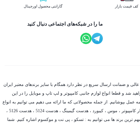
کف قیمت بازار
گارانتی محصول اورجینال
ما را در شبکه‌های اجتماعی دنبال کنید
عالی و ضمانت ارسال سریع در نظر دارد همگام با سایر برندهای معتبر ایران
د شد و قطعا انواع لوازم جانبی کامپیوتر و لپ تاپ و موبایل را در این
ه عمل بپوشانیم. از جمله محصولاتی که ما ارائه می دهیم می توانیم به انواع
ر کامپیوتر ،
موس
،
کیبورد
،
هدست گیمینگ
، هدست 5124 ، هدست 5126 ،
م ترین برند ها می توانیم به :
تسکو
،
پی نت
و
موکسوم
اشاره کنیم. شما