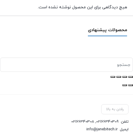
هیچ دیدگاهی برای این محصول نوشته نشده است.
محصولات پیشنهادی
رفتن به بالا
تلفن
02166340309
,
02166340308
ایمیل
info@janebitech.ir