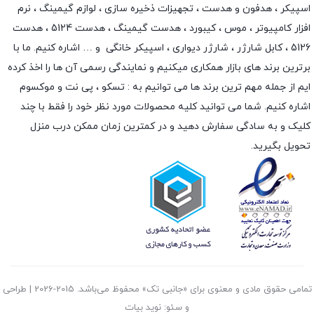
اسپیکر
،
هدفون و هدست
،
تجهیزات ذخیره سازی
،
لوازم گیمینگ
، نرم
افزار کامپیوتر ،
موس
،
کیبورد
،
هدست گیمینگ
، هدست 5124 ، هدست
5126 ،
کابل شارژر
،
شارژر دیواری
،
اسپیکر خانگی
و … اشاره کنیم. ما با
برترین برند های بازار همکاری میکنیم و نمایندگی رسمی آن ها را اخذ کرده
ایم از جمله مهم ترین برند ها می توانیم به :
تسکو
،
پی نت
و
موکسوم
اشاره کنیم. شما می توانید کلیه محصولات مورد نظر خود را فقط با چند
کلیک و به سادگی سفارش دهید و در کمترین زمان ممکن درب منزل
تحویل بگیرید.
تمامی حقوق مادی و معنوی برای «جانبی تک» محفوظ می‌باشد. 2015-2026 | طراحی
و سئو: نوید بیات