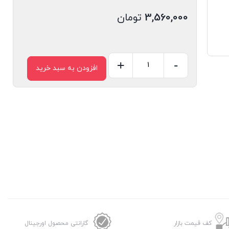
3,560,000
تومان
+
-
افزودن به سبد خرید
شارژر
بی
سیم
هیسکا
مدل
HR-
13
عدد
کف قیمت بازار
گارانتی محصول اورجینال