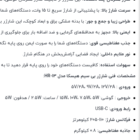
سرعت شارژ بالا:
با پشتیبانی از شارژ سریع تا 15 وات، دستگاه‌های شما را در کمترین زمان ممکن شارژ می‌کند.
طراحی زیبا و جمع و جور:
با بدنه مشکی براق و ابعاد کوچک، این شارژر ب
ایمنی بالا:
مجهز به محافظ‌های گرمایی و ضد اضافه بار برای جلوگیری ا
جذب مغناطیسی قوی:
دستگاه‌های شما را به صورت ایمن روی پایه نگه م
نور ملایم داخلی:
ایجاد فضایی آرامش‌بخش در هنگام شارژ.
سهولت استفاده:
کافیست دستگاه‌های خود را روی پایه قرار دهید تا به
مشخصات فنی شارژر بی سیم هیسکا مدل HR-13:
ورودی :
5V/2A، 9V/2A، 12V/2A
خروجی :
گوشی: 15W، 10W، 7.5W، 5W / ساعت: 2.5W / هدفون: 5W
رابط ورودی:
USB-C
فرکانس شارژ:
110-205 کیلوهرتز
جاذبه مغناطیسی:
0.8 کیلوگرم