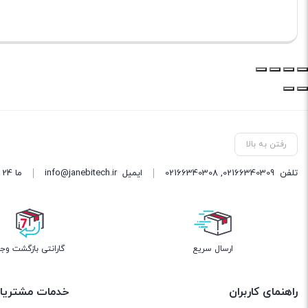
رفتن به بالا
تلفن
02166340309
,
02166340308
ایمیل
info@janebitech.ir
ما 24 ساعته 7 روز هفته پاسخگوی شما هستیم.
ارسال سریع
گارانتی بازگشت وج
راهنمای کاربران
خدمات مشتریا