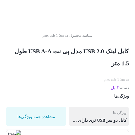
شناسه محصول:
pnet-usb-1-5m-aa
کابل لینک USB 2.0 مدل پی نت USB A-A طول
1.5 متر
pnet-usb-1-5m-aa
دسته:
کابل
ویژگی‌ها
ویژگی ها
مشاهده همه ویژگی‌ها
کابل دو سر USB نری دارای روکش PVC مناسب شارژ انتقال دیتا