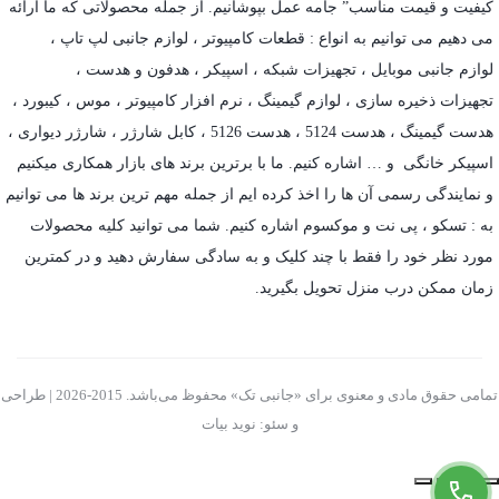
کیفیت و قیمت مناسب” جامه عمل بپوشانیم. از جمله محصولاتی که ما ارائه
می دهیم می توانیم به انواع : قطعات کامپیوتر ،
لوازم جانبی لپ تاپ
،
لوازم جانبی موبایل
،
تجهیزات شبکه
،
اسپیکر
،
هدفون و هدست
،
تجهیزات ذخیره سازی
،
لوازم گیمینگ
، نرم افزار کامپیوتر ،
موس
،
کیبورد
،
هدست گیمینگ
، هدست 5124 ، هدست 5126 ،
کابل شارژر
،
شارژر دیواری
،
اسپیکر خانگی
و … اشاره کنیم. ما با برترین برند های بازار همکاری میکنیم
و نمایندگی رسمی آن ها را اخذ کرده ایم از جمله مهم ترین برند ها می توانیم
به :
تسکو
،
پی نت
و
موکسوم
اشاره کنیم. شما می توانید کلیه محصولات
مورد نظر خود را فقط با چند کلیک و به سادگی سفارش دهید و در کمترین
زمان ممکن درب منزل تحویل بگیرید.
تمامی حقوق مادی و معنوی برای «جانبی تک» محفوظ می‌باشد. 2015-2026 | طراحی
و سئو: نوید بیات