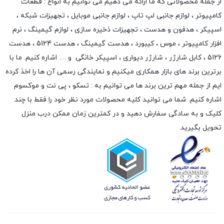
از جمله محصولاتی که ما ارائه می دهیم می توانیم به انواع : قطعات
کامپیوتر ،
لوازم جانبی لپ تاپ
،
لوازم جانبی موبایل
،
تجهیزات شبکه
،
اسپیکر
،
هدفون و هدست
،
تجهیزات ذخیره سازی
،
لوازم گیمینگ
، نرم
افزار کامپیوتر ،
موس
،
کیبورد
،
هدست گیمینگ
، هدست 5124 ، هدست
5126 ،
کابل شارژر
،
شارژر دیواری
،
اسپیکر خانگی
و … اشاره کنیم. ما با
برترین برند های بازار همکاری میکنیم و نمایندگی رسمی آن ها را اخذ کرده
ایم از جمله مهم ترین برند ها می توانیم به :
تسکو
،
پی نت
و
موکسوم
اشاره کنیم. شما می توانید کلیه محصولات مورد نظر خود را فقط با چند
کلیک و به سادگی سفارش دهید و در کمترین زمان ممکن درب منزل
تحویل بگیرید.