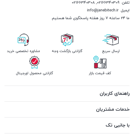
تلفن
02166340309
,
02166340308
ایمیل
info@janebitech.ir
ما 24 ساعته 7 روز هفته پاسخگوی شما هستیم.
ارسال سریع
گارانتی بازگشت وجه
مشاوره تخصصی خرید
کف قیمت بازار
گارانتی محصول اورجینال
راهنمای کاربران
خدمات مشتریان
با جانبی تک