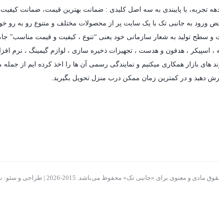
دهه تجربه، با پایبندی به سه اصل کلیدی : ضمانت بهترین قیمت، ضمانت کیفیت 
حض ورود به جانبی تک با یک سایت پر از محصولات مختلف و متنوع رو به رو خواهی
فیت و سطح تولید به شعار سازمانی خود یعنی “تنوع ، کیفیت و قیمت مناسب” جام
،
اسپیکر
،
هدفون و هدست
،
تجهیزات ذخیره سازی
،
لوازم گیمینگ
، نرم افزا
د های بازار همکاری میکنیم و نمایندگی رسمی آن ها را اخذ کرده ایم از جمله مه
رش دهید و در کمترین زمان ممکن درب منزل تحویل بگیرید.
ادی و معنوی برای «جانبی تک» محفوظ می‌باشد. 2015-2026 | طراحی و سئو: نوید بیات