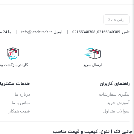
رفتن به بالا
تلفن
02166340309
,
02166340308
ایمیل
info@janebitech.ir
ما 24 ساعته 7 روز هفته پاسخگوی شما هستیم.
ارسال سریع
گارانتی بازگشت وج
راهنمای کاربران
خدمات مشتریا
پیگیری سفارشات
درباره ما
آموزش خرید
تماس با ما
سوالات متداول
قیمت همکار
جانبی تک | تنوع، کیفیت و قیمت مناسب