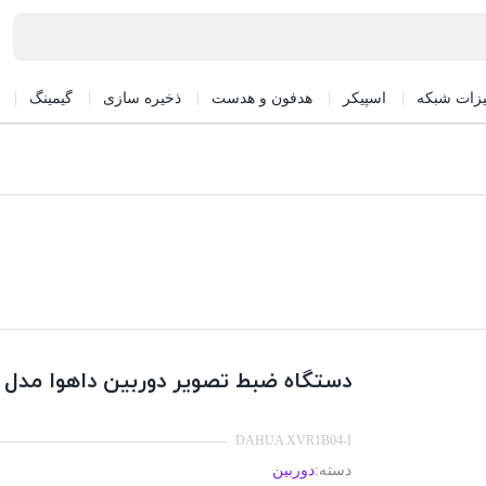
یزات شبکه
اسپیکر
هدفون و هدست
ذخیره سازی
گیمینگ
دستگاه ضبط تصویر دوربین داهوا مدل XVR1B04-I
DAHUA XVR1B04-I
دسته:
دوربین