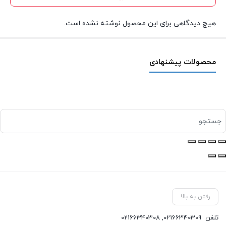
هیچ دیدگاهی برای این محصول نوشته نشده است.
محصولات پیشنهادی
رفتن به بالا
تلفن
02166340309
,
02166340308