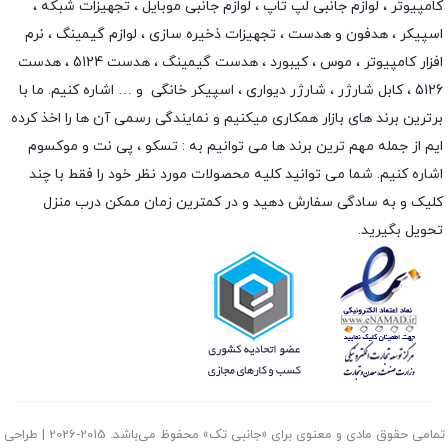
کامپیوتر ،
لوازم جانبی لپ تاپ
،
لوازم جانبی موبایل
،
تجهیزات شبکه
،
اسپیکر
،
هدفون و هدست
،
تجهیزات ذخیره سازی
،
لوازم گیمینگ
، نرم
افزار کامپیوتر ،
موس
،
کیبورد
،
هدست گیمینگ
، هدست 5124 ، هدست
5126 ،
کابل شارژر
،
شارژر دیواری
،
اسپیکر خانگی
و … اشاره کنیم. ما با
برترین برند های بازار همکاری میکنیم و نمایندگی رسمی آن ها را اخذ کرده
ایم از جمله مهم ترین برند ها می توانیم به :
تسکو
،
پی نت
و
موکسوم
اشاره کنیم. شما می توانید کلیه محصولات مورد نظر خود را فقط با چند
کلیک و به سادگی سفارش دهید و در کمترین زمان ممکن درب منزل
تحویل بگیرید.
تمامی حقوق مادی و معنوی برای «جانبی تک» محفوظ می‌باشد. 2015-2026 | طراحی