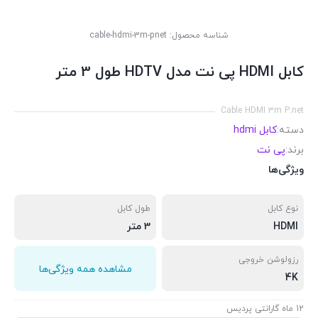
شناسه محصول:
cable-hdmi-3m-pnet
کابل HDMI پی نت مدل HDTV طول 3 متر
Cable HDMI 3m P.net
دسته:
کابل hdmi
برند:
پی نت
ویژگی‌ها
نوع کابل
طول کابل
HDMI
3 متر
رزولوشن خروجی
مشاهده همه ویژگی‌ها
4K
12 ماه گارانتی پردیس