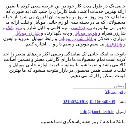
جانبی تک در طول مدت کار خود در این عرصه سعی کرده تا ضمن
ارائه بهترین خدمات اعتماد شما کاربران را جلب کند؛ به طوری که
به لطف خداوند روز به روز بر محبوبیت آن افزون می شود. از جمله
محصولاتی که ما در دسته بندی لوازم جانبی موبایل و تبلت ارائه می
دهیم می توانیم به
باتری قلمی
، نیم قلمی و قابل شارژ و
پاور بانک
و
شارژر همراه و
هولدر موبایل
و پایه نگهدارنده و
شارژر موبایل
دیواری ، فندکی و
کابل شارژر موبایل
و رابط موبایل اندروید و آیفون
و
هندزفری
بی سیم بلوتوثی و سیم دار و … اشاره کنیم.
باتوجه به اینکه جانبی تک نمایندگی رسمی اکثر برندهای متعبر را اخذ
کرده است تمام محصولات ما دارای گارانتی معبتر و تضمین اصالت
کالا می باشد و ضمنا شما با مقایسه قیمت لوازم جانبی موبایل و
تبلت با قیمت همین محصول در بازار متوجه میشود که ما بهترین
قیمت ممکن را ارائه می دهیم.
رفتن به بالا
تلفن
02166340309
,
02166340308
ایمیل
info@janebitech.ir
ما 24 ساعته 7 روز هفته پاسخگوی شما هستیم.