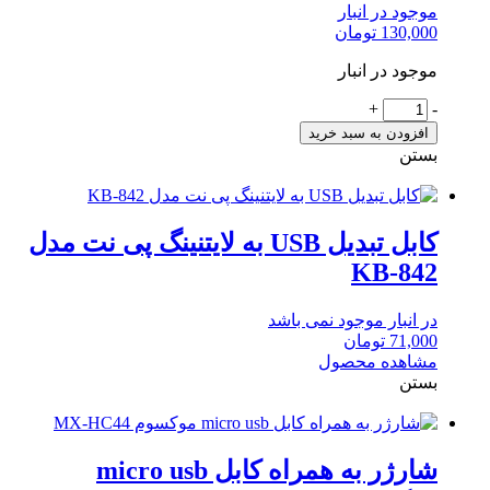
موجود در انبار
130,000
تومان
موجود در انبار
کابل
+
-
USB
افزودن به سبد خرید
به
بستن
لایتنینگ
پی
نت
مدل
کابل تبدیل USB به لایتنینگ پی نت مدل
PI.100
KB-842
عدد
در انبار موجود نمی باشد
71,000
تومان
مشاهده محصول
بستن
شارژر به همراه کابل micro usb