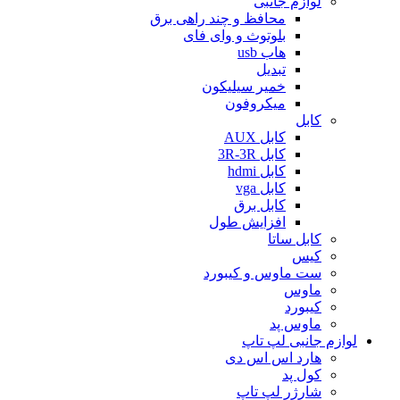
لوازم جانبی
محافظ و چند راهی برق
بلوتوث و وای فای
هاب usb
تبدیل
خمیر سیلیکون
میکروفون
کابل
کابل AUX
کابل 3R-3R
کابل hdmi
کابل vga
کابل برق
افزایش طول
کابل ساتا
کیس
ست ماوس و کیبورد
ماوس
کیبورد
ماوس پد
لوازم جانبی لپ تاپ
هارد اس اس دی
کول پد
شارژر لپ تاپ