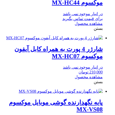
موکسوم MX-HC44
در انبار موجود نمی باشد
برای قیمت تماس بگیرید
مشاهده محصول
بستن
شارژر 4 پورت به همراه کابل آیفون
موکسوم MX-HC07
در انبار موجود نمی باشد
210,000
تومان
مشاهده محصول
بستن
پایه نگهدارنده گوشی موبایل موکسوم
MX-VS08