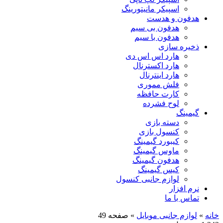
اسپیکر مانیتورینگ
هدفون و هدست
هدفون بی سیم
هدفون با سیم
ذخیره سازی
هارد اس اس دی
هارد اکسترنال
هارد اینترنال
فلش مموری
کارت حافظه
لوح فشرده
گیمینگ
دسته بازی
کنسول بازی
کیبورد گیمینگ
ماوس گیمینگ
هدفون گیمینگ
کیس گیمینگ
لوازم جانبی کنسول
نرم افزار
تماس با ما
خانه
»
لوازم جانبی موبایل
»
صفحه 49