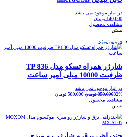
در انبار موجود نمی باشد
140,000
تومان
مشاهده محصول
بستن
فروش ویژه
شارژر همراه تسکو مدل TP 836
ظرفیت 10000 میلی آمپر ساعت
در انبار موجود نمی باشد
قیمت
قیمت
32%
850,000
تومان
580,000
تومان
اصلی:
فعلی:
مشاهده محصول
850,000 تومان
580,000 تومان.
بستن
بود.
چندراهی برق و شارژر رو میزی