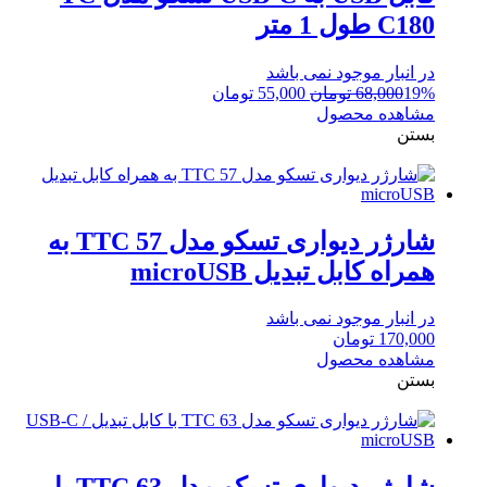
C180 طول 1 متر
در انبار موجود نمی باشد
قیمت
قیمت
19%
68,000
تومان
55,000
تومان
اصلی:
فعلی:
مشاهده محصول
68,000 تومان
55,000 تومان.
بستن
بود.
شارژر دیواری تسکو مدل TTC 57 به
همراه کابل تبدیل microUSB
در انبار موجود نمی باشد
170,000
تومان
مشاهده محصول
بستن