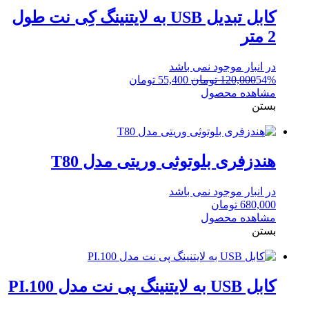
کابل تبدیل USB به لایتنینگ کِی نت طول
2 متر
در انبار موجود نمی باشد
قیمت
قیمت
54%
120,000
تومان
55,400
تومان
اصلی:
فعلی:
مشاهده محصول
120,000 تومان
55,400 تومان.
بستن
بود.
هندزفری بلوتوثی وریتی مدل T80
در انبار موجود نمی باشد
680,000
تومان
مشاهده محصول
بستن
کابل USB به لایتنینگ پی نت مدل PI.100