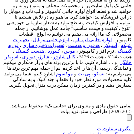
جانبی تک با یک سایت پر از محصولات مختلف و متنوع رو به رو
خواهید شد و قطعا انواع لوازم جانبی کامپیوتر و لپ تاپ و موبایل را
در این فروشگاه پیدا خواهید کرد. ما همواره در تلاش هستیم تا
بتوانیم با افزایش کیفیت و سطح تولید به شعار سازمانی خود یعنی
“تنوع ، کیفیت و قیمت مناسب” جامه عمل بپوشانیم. از جمله
محصولاتی که ما ارائه می دهیم می توانیم به انواع : قطعات
کامپیوتر ،
لوازم جانبی لپ تاپ
،
لوازم جانبی موبایل
،
تجهیزات
شبکه
،
اسپیکر
،
هدفون و هدست
،
تجهیزات ذخیره سازی
،
لوازم
گیمینگ
، نرم افزار کامپیوتر ،
موس
،
کیبورد
،
هدست گیمینگ
،
هدست 5124 ، هدست 5126 ،
کابل شارژر
،
شارژر دیواری
،
اسپیکر
خانگی
و … اشاره کنیم. ما با برترین برند های بازار همکاری میکنیم
و نمایندگی رسمی آن ها را اخذ کرده ایم از جمله مهم ترین برند ها
می توانیم به :
تسکو
،
پی نت
و
موکسوم
اشاره کنیم. شما می توانید
کلیه محصولات مورد نظر خود را فقط با چند کلیک و به سادگی
سفارش دهید و در کمترین زمان ممکن درب منزل تحویل بگیرید.
تمامی حقوق مادی و معنوی برای «جانبی تک» محفوظ می‌باشد.
2015-2026 | طراحی و سئو: نوید بیات
پیگیری سفارشات