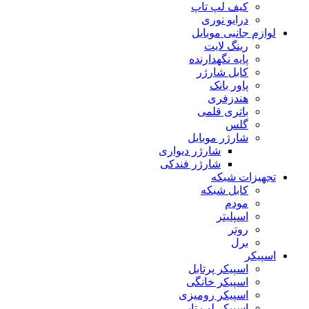
کیف لپ تاپ
درایو نوری
لوازم جانبی موبایل
رینگ لایت
پایه نگهدارنده
کابل شارژر
پاور بانک
هندزفری
باتری قلمی
گلس
شارژر موبایل
شارژر دیواری
شارژر فندکی
تجهیزات شبکه
کابل شبکه
مودم
اسپلیتر
روتر
برل
اسپیکر
اسپیکر پرتابل
اسپیکر خانگی
اسپیکر رومیزی
اسپیکر لپ تاپی