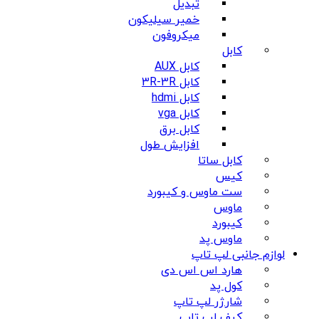
تبدیل
خمیر سیلیکون
میکروفون
کابل
کابل AUX
کابل 3R-3R
کابل hdmi
کابل vga
کابل برق
افزایش طول
کابل ساتا
کیس
ست ماوس و کیبورد
ماوس
کیبورد
ماوس پد
لوازم جانبی لپ تاپ
هارد اس اس دی
کول پد
شارژر لپ تاپ
کیف لپ تاپ