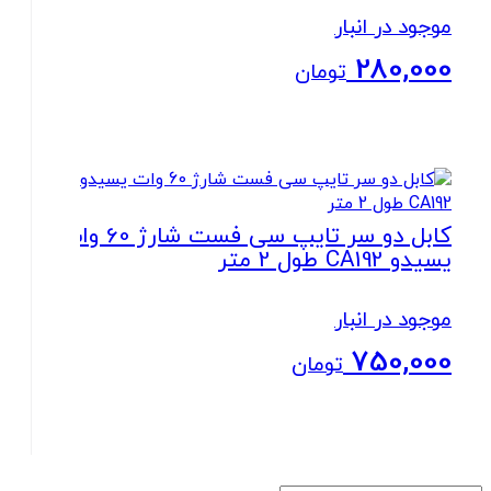
موجود در انبار
280,000
تومان
بستن
کابل دو سر تایپ سی فست شارژ 60 وات
یسیدو CA192 طول 2 متر
موجود در انبار
750,000
تومان
بستن