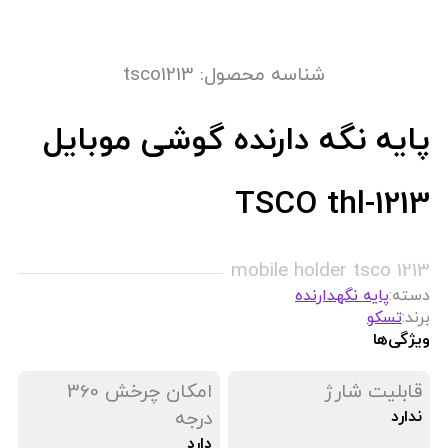
شناسه محصول:
tsco1213
پایه نگه دارنده گوشی موبایل
TSCO thl-1213
mobile holder tsco 1213
دسته:
پایه نگهدارنده
برند:
تسکو
ویژگی‌ها
قابلیت شارژ
امکان چرخش 360
ندارد
درجه
دارد