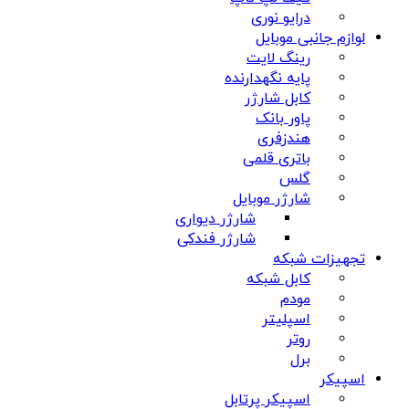
درایو نوری
لوازم جانبی موبایل
رینگ لایت
پایه نگهدارنده
کابل شارژر
پاور بانک
هندزفری
باتری قلمی
گلس
شارژر موبایل
شارژر دیواری
شارژر فندکی
تجهیزات شبکه
کابل شبکه
مودم
اسپلیتر
روتر
برل
اسپیکر
اسپیکر پرتابل