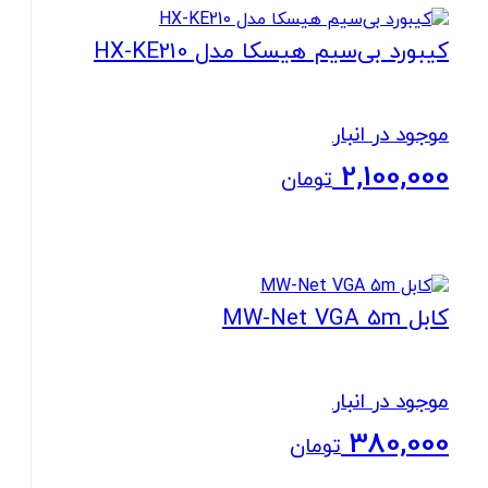
بستن
کیبورد بی‌سیم هیسکا مدل HX-KE210
موجود در انبار
2,100,000
تومان
بستن
کابل MW-Net VGA 5m
موجود در انبار
380,000
تومان