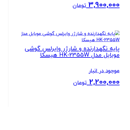
3,900,000
تومان
بستن
پایه نگهدارنده و شارژر وایرلس گوشی
موبایل مدل HK-2355W هیسکا
موجود در انبار
2,200,000
تومان
بستن