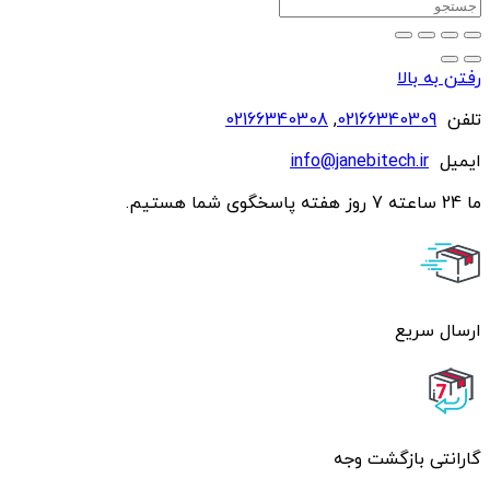
رفتن به بالا
تلفن
02166340309
,
02166340308
ایمیل
info@janebitech.ir
ما 24 ساعته 7 روز هفته پاسخگوی شما هستیم.
ارسال سریع
گارانتی بازگشت وجه