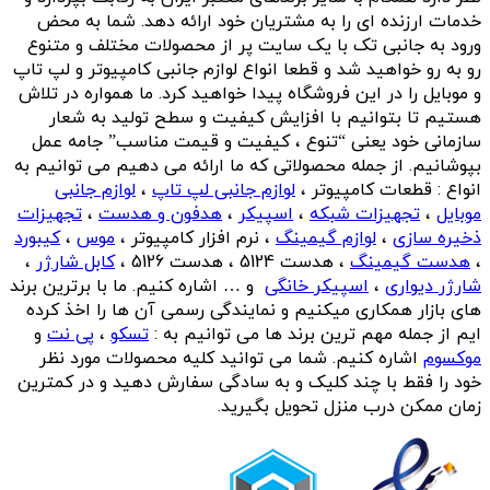
خدمات ارزنده ای را به مشتریان خود ارائه دهد. شما به محض
ورود به جانبی تک با یک سایت پر از محصولات مختلف و متنوع
رو به رو خواهید شد و قطعا انواع لوازم جانبی کامپیوتر و لپ تاپ
و موبایل را در این فروشگاه پیدا خواهید کرد. ما همواره در تلاش
هستیم تا بتوانیم با افزایش کیفیت و سطح تولید به شعار
سازمانی خود یعنی “تنوع ، کیفیت و قیمت مناسب” جامه عمل
بپوشانیم. از جمله محصولاتی که ما ارائه می دهیم می توانیم به
انواع : قطعات کامپیوتر ،
لوازم جانبی لپ تاپ
،
لوازم جانبی
موبایل
،
تجهیزات شبکه
،
اسپیکر
،
هدفون و هدست
،
تجهیزات
ذخیره سازی
،
لوازم گیمینگ
، نرم افزار کامپیوتر ،
موس
،
کیبورد
،
هدست گیمینگ
، هدست 5124 ، هدست 5126 ،
کابل شارژر
،
شارژر دیواری
،
اسپیکر خانگی
و … اشاره کنیم. ما با برترین برند
های بازار همکاری میکنیم و نمایندگی رسمی آن ها را اخذ کرده
ایم از جمله مهم ترین برند ها می توانیم به :
تسکو
،
پی نت
و
موکسوم
اشاره کنیم. شما می توانید کلیه محصولات مورد نظر
خود را فقط با چند کلیک و به سادگی سفارش دهید و در کمترین
زمان ممکن درب منزل تحویل بگیرید.