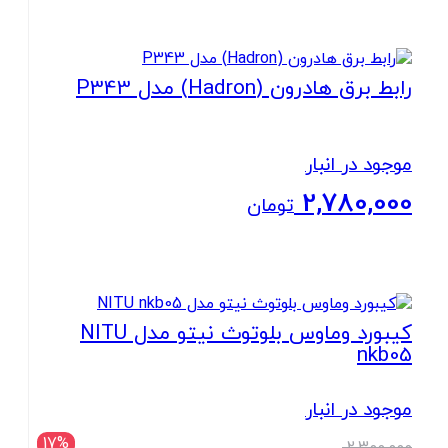
بستن
رابط برق هادرون (Hadron) مدل P343
موجود در انبار
2,780,000
تومان
بستن
کیبورد وماوس بلوتوث نیتو مدل NITU
nkb05
موجود در انبار
قیمت
17%
2,300,000