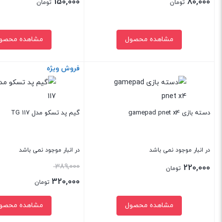
150,000
80,000
تومان
تومان
مشاهده محصول
مشاهده محصو
فروش ویژه
بستن
بستن
دسته بازی gamepad pnet x4
گیم پد تسکو مدل TG 117
در انبار موجود نمی باشد
در انبار موجود نمی باشد
قیمت
389,000
220,000
تومان
اصلی:
320,000
تومان
389,000 تومان
قیمت
مشاهده محصول
مشاهده محصو
بود.
فعلی: