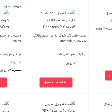
370,000 تومان.
فروش ویژه
بستن
بستن
دسته بازی تک شوک دار بی سیم پاناتک
MR-61
Panatech P-G507W
در انبار موجود نمی باشد
در انبار موجود ن
قیمت
701,000
600,000
تومان
اصلی:
640,000
تومان
ل
قیمت
مشاهده محصول
مش
بود.
فعلی:
640,000 تومان.
بستن
بستن