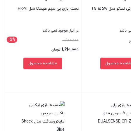
تسکو مدل TG 155W
دسته بازی بی سیم هیسکا مدل HR-71
می باشد
در انبار موجود نمی باشد
15%
قیمت
1,900,000
ن
اصلی:
1,610,000
تومان
1,900,000 تومان
قیمت
اهده محصول
مشاهده محصول
بود.
فعلی:
1,610,000 تومان.
بستن