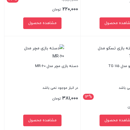
قیمت
284,700
اصلی:
220,000
تومان
284,700 تومان
قیمت
اهده محصول
مشاهده محصول
بود.
فعلی:
220,000 تومان.
بستن
 TG 115
دسته بازی مچر مدل MR-60
می باشد
در انبار موجود نمی باشد
13%
381,000
تومان
ن
427,000 تومان
اهده محصول
مشاهده محصول