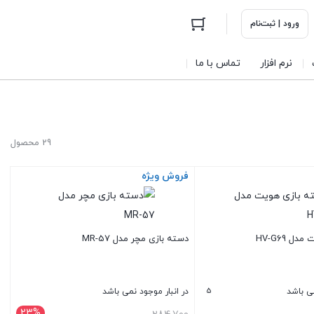
ورود | ثبت‌نام
نرم افزار
تماس با ما
29 محصول
فروش ویژه
ل HV-G69
دسته بازی مچر مدل MR-57
5
می باشد
در انبار موجود نمی باشد
23%