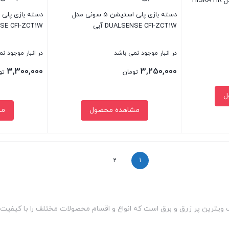
دسته بازی بی سیم هیسکا مدل HISKA HR
دسته بازی پلی استیشن 5 سونی مدل
DUALSENSE CFI-ZCT1W آبی
SENSE CFI-ZCT1W
در انبار موجود نمی باشد
در انبار موجود ن
3,300,000
3,250,000
تومان
تو
ل
مشاهده محصول
مش
بستن
بستن
2
1
یترین پر زرق و برق است که انواع و اقسام محصولات مختلف را با کیفیت عال