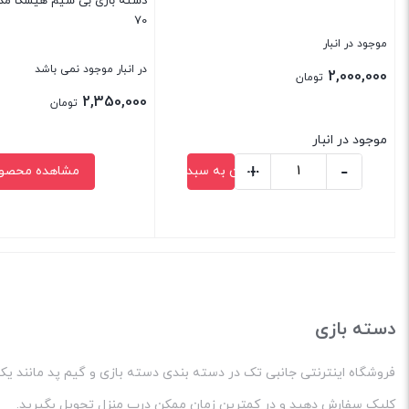
عدد
70
موجود در انبار
در انبار موجود نمی باشد
2,000,000
تومان
2,350,000
تومان
موجود در انبار
+
-
افزودن به سبد خرید
مشاهده محصو
دسته
بازی
پی-
بستن
بستن
نت
مدل
G.P.X9
دسته بازی
دوتایی
عدد
فروشگاه اینترنتی جانبی تک در دسته بندی دسته بازی و گیم پد مانند یک و
کلیک سفارش دهید و در کمترین زمان ممکن درب منزل تحویل بگیرید.