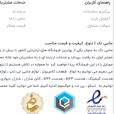
راهنمای کاربران
خدمات مشتریا
پیگیری سفارشات
درباره ما
آموزش خرید
تماس با ما
سوالات متداول
قیمت همکار
جانبی تک | تنوع، کیفیت و قیمت مناسب
جانبی تک به عنوان یکی از بهترین فروشگاه های اینترنتی کشور با بیش از 
معتبر ایران به رقابت بپردازد و خدمات ارزنده ای را به مشتریان خود ارائه
موبایل را در این فروشگاه پیدا خواهید کرد. ما همواره در تلاش هستیم تا 
می دهیم می توانیم به انواع : قطعات کامپیوتر ،
لوازم جانبی لپ تاپ
،
لواز
هدست گیمینگ
، هدست 5124 ، هدست 5126 ،
کابل شارژر
،
شارژر دیواری
،
توانیم به :
تسکو
،
پی نت
و
موکسوم
اشاره کنیم. شما می توانید کلیه محصو