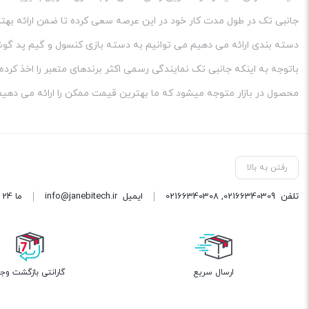
جانبی تک در طول مدت کار خود در این عرصه سعی کرده تا ضمن ارائه بهتری
دسته بندی ارائه می دهیم می توانیم به دسته بازی کنسول و گیم پد گوش
باتوجه به اینکه جانبی تک نمایندگی رسمی اکثر برندهای متعبر را اخذ کر
محصول در بازار متوجه میشود که ما بهترین قیمت ممکن را ارائه می دهیم
رفتن به بالا
تلفن
02166340309
,
02166340308
ایمیل
info@janebitech.ir
ما 24 ساعته 7 روز هفته پاسخگوی شما هستیم.
ارسال سریع
گارانتی بازگشت وج