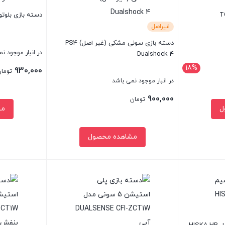
دسته بازی بلوتوثی 
غیراصل
دسته بازی سونی مشکی (غیر اصل) PS4
در انبار موجود ن
Dualshock 4
18%
930,000
توما
در انبار موجود نمی باشد
900,000
تومان
ل
مش
مشاهده محصول
بستن
بستن