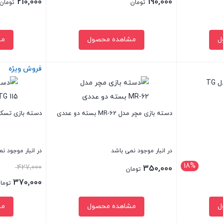
210,000
190,000
تومان
تومان
ل
مشاهده محصول
مش
فروش ویژه
بستن
بستن
دسته بازی مچر مدل MR-62 بسته دو عددی
دسته بازی تسکو مدل
در انبار موجود نمی باشد
در انبار موجود ن
18%
قیمت
427,000
350,000
تومان
اصلی:
370,000
توما
قیمت
ل
مشاهده محصول
مش
بود.
فعلی: