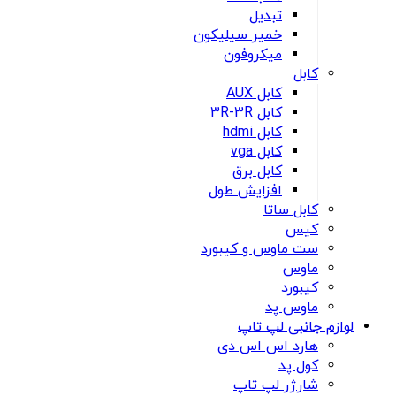
تبدیل
خمیر سیلیکون
میکروفون
کابل
کابل AUX
کابل 3R-3R
کابل hdmi
کابل vga
کابل برق
افزایش طول
کابل ساتا
کیس
ست ماوس و کیبورد
ماوس
کیبورد
ماوس پد
لوازم جانبی لپ تاپ
هارد اس اس دی
کول پد
شارژر لپ تاپ