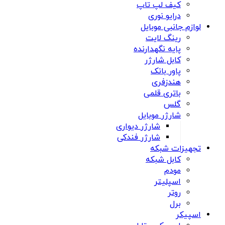
کیف لپ تاپ
درایو نوری
لوازم جانبی موبایل
رینگ لایت
پایه نگهدارنده
کابل شارژر
پاور بانک
هندزفری
باتری قلمی
گلس
شارژر موبایل
شارژر دیواری
شارژر فندکی
تجهیزات شبکه
کابل شبکه
مودم
اسپلیتر
روتر
برل
اسپیکر