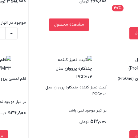
355,000
260,000
تومان
توم
20%
موجود در انبار
مشاهده محصول
-
ل
کیت
تمیز
بستن
بستن
کننده
ایرپاد
ارلدام
قلم لمسی پرووان م
مدل
کیت تمیز کننده چندکاره پرووان مدل
T03
PGC502
عدد
در انبار موجود ن
در انبار موجود نمی باشد
536,800
توما
512,000
تومان
ل
مش