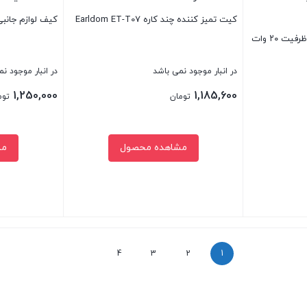
مدل
HR-
کیت تمیز کننده چند کاره Earldom ET-T07
کیف لوازم جانبی ه
25
NT-
لامپ شارژی نیتو مدل LED02 ظرفیت ۲۰ وات
LED01
عدد
رنگ
در انبار موجود نمی باشد
در انبار موجود ن
مهتابی
1,250,000
1,185,600
تومان
توم
عدد
مشاهده محصول
مش
رید
بستن
بستن
4
3
2
1