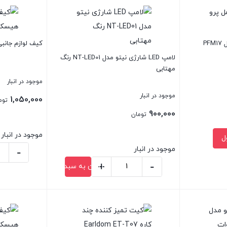
P
کیف لوازم جانبی ه
لامپ LED شارژی نیتو مدل NT-LED01 رنگ
مهتابی
موجود در انبار
موجود در انبار
1,050,000
توم
900,000
تومان
موجود در انبار
ل
موجود در انبار
-
کیف
+
-
افزودن به سبد خرید
لامپ
لوازم
LED
جانبی
بستن
بستن
شارژی
هیسکا
نیتو
مدل