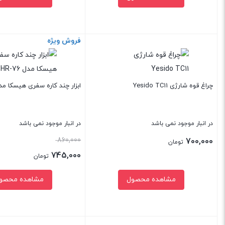
فروش ویژه
بستن
بستن
چراغ قوه شارژی Yesido TC11
ابزار چند کاره سفری هیسکا مدل -76
در انبار موجود نمی باشد
در انبار موجود نمی باشد
قیمت
860,000
700,000
تومان
اصلی:
745,000
تومان
860,000 تومان
قیمت
مشاهده محصول
مشاهده محصو
بود.
فعلی:
745,000 تومان.
بستن
بستن