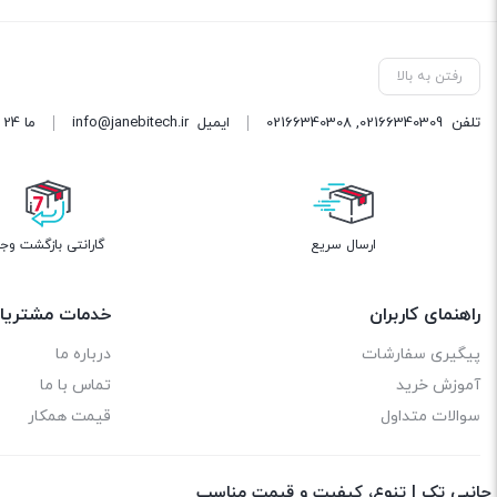
رفتن به بالا
تلفن
02166340309
,
02166340308
ایمیل
info@janebitech.ir
ما 24 ساعته 7 روز هفته پاسخگوی شما هستیم.
ارسال سریع
گارانتی بازگشت وج
راهنمای کاربران
خدمات مشتریا
پیگیری سفارشات
درباره ما
آموزش خرید
تماس با ما
سوالات متداول
قیمت همکار
جانبی تک | تنوع، کیفیت و قیمت مناسب