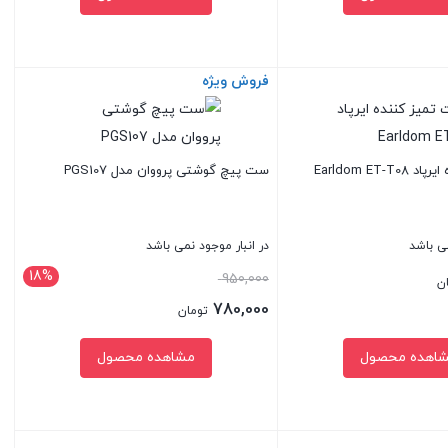
فروش ویژه
بستن
Earldom ET-
ست پیچ گوشتی پرووان مدل PGS107
می باشد
در انبار موجود نمی باشد
18%
قیمت
950,000
ن
اصلی:
780,000
تومان
950,000 تومان
قیمت
اهده محصول
مشاهده محصول
بود.
فعلی:
780,000 تومان.
بستن