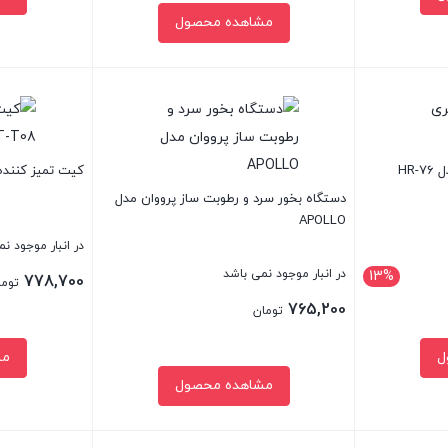
مشاهده محصول
بستن
بستن
HR
کیت تمیز کننده ایرپاد T08
دستگاه بخور سرد و رطوبت ساز پرووان مدل
APOLLO
در انبار موجود ن
در انبار موجود نمی باشد
13%
778,700
توما
765,200
تومان
ل
مش
مشاهده محصول
بستن
بستن