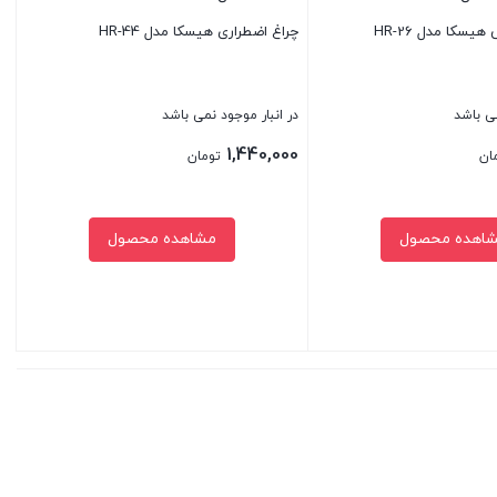
یسکا مدل HR-26
چراغ اضطراری هیسکا مدل HR-44
می باشد
در انبار موجود نمی باشد
1,440,000
ان
تومان
اهده محصول
مشاهده محصول
بستن