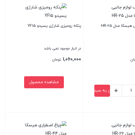
یسکا مدل HR-25
پنکه رومیزی شارژی یسیدو YF15
در انبار موجود نمی باشد
1,060,000
ان
تومان
مشاهده محصول
+
افزودن به سبد خرید
بستن