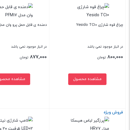
چراغ قوه شارژی Yesido TC10
دمنده ی قابل حمل پرو وان مدل FM17
در انبار موجود نمی باشد
در انبار موجود نمی باشد
877,000
800,000
تومان
تومان
مشاهده محصول
مشاهده محصو
فروش ویژه
بستن
بستن