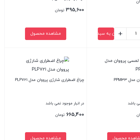
ان
395,600
تومان
+
افزودن به سبد خرید
مشاهده محصول
بستن
دل PPM33
چراغ اضطراری شارژی پرووان مدل PLP721
می باشد
در انبار موجود نمی باشد
665,400
ن
تومان
اهده محصول
مشاهده محصول