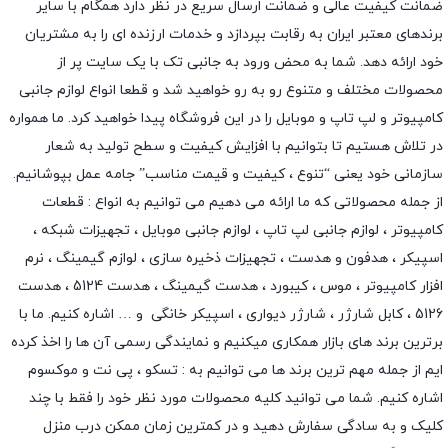
ضمانت کیفیت عالی و ضمانت ارسال سریع در نظر دارد همگام با سایر
برندهای معتبر ایران به رقابت بپردازد و خدمات ارزنده ای را به مشتریان
خود ارائه دهد. شما به محض ورود به جانبی تک با یک سایت پر از
محصولات مختلف و متنوع رو به رو خواهید شد و قطعا انواع لوازم جانبی
کامپیوتر و لپ تاپ و موبایل را در این فروشگاه پیدا خواهید کرد. ما همواره
در تلاش هستیم تا بتوانیم با افزایش کیفیت و سطح تولید به شعار
سازمانی خود یعنی “تنوع ، کیفیت و قیمت مناسب” جامه عمل بپوشانیم.
از جمله محصولاتی که ما ارائه می دهیم می توانیم به انواع : قطعات
کامپیوتر ،
لوازم جانبی لپ تاپ
،
لوازم جانبی موبایل
،
تجهیزات شبکه
،
اسپیکر
،
هدفون و هدست
،
تجهیزات ذخیره سازی
،
لوازم گیمینگ
، نرم
افزار کامپیوتر ،
موس
،
کیبورد
،
هدست گیمینگ
، هدست 5124 ، هدست
5126 ،
کابل شارژر
،
شارژر دیواری
،
اسپیکر خانگی
و … اشاره کنیم. ما با
برترین برند های بازار همکاری میکنیم و نمایندگی رسمی آن ها را اخذ کرده
ایم از جمله مهم ترین برند ها می توانیم به :
تسکو
،
پی نت
و
موکسوم
اشاره کنیم. شما می توانید کلیه محصولات مورد نظر خود را فقط با چند
کلیک و به سادگی سفارش دهید و در کمترین زمان ممکن درب منزل