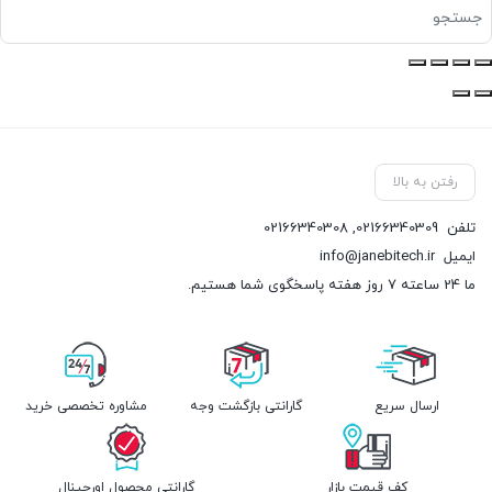
رفتن به بالا
تلفن
02166340309
,
02166340308
ایمیل
info@janebitech.ir
ما 24 ساعته 7 روز هفته پاسخگوی شما هستیم.
ارسال سریع
گارانتی بازگشت وجه
مشاوره تخصصی خرید
کف قیمت بازار
گارانتی محصول اورجینال