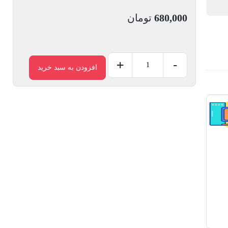
680,000
تومان
+
-
افزودن به سبد خرید
کابل
USB
به
لایتنینگ
یسیدو
YESIDO
CA74
طول
1.2
متر
عدد