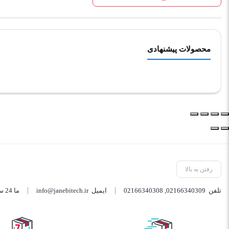
محصولات پیشنهادی
رفتن به بالا
تلفن
02166340309
,
02166340308
ایمیل
info@janebitech.ir
ما 24 ساعته 7 روز هفته پاسخگوی شما هستیم.