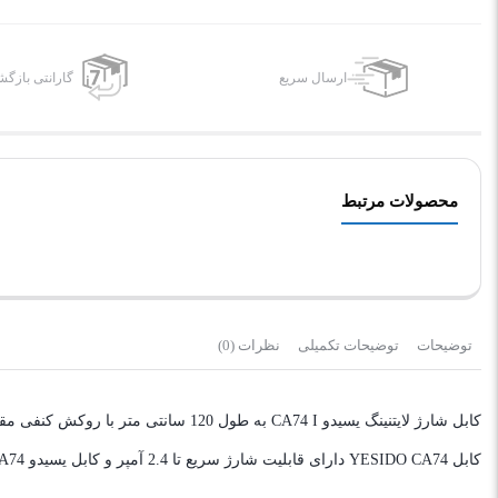
ارسال سریع
گارانتی بازگ
محصولات مرتبط
توضیحات
توضیحات تکمیلی
نظرات (0)
کابل شارژ لایتنینگ یسیدو CA74 I به طول 120 سانتی متر با روکش کنفی مقاوم است.
کابل YESIDO CA74 دارای قابلیت شارژ سریع تا 2.4 آمپر و کابل یسیدو CA74 قابلیت سریع انتقال اطلاعات تا 480MBPS دارد.