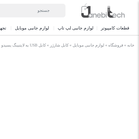
قطعات کامپیوتر
لوازم جانبی لپ تاپ
لوازم جانبی موبایل
تجه
خانه
»
فروشگاه
»
لوازم جانبی موبایل
»
کابل شارژر
»
کابل USB به لایتنینگ یسیدو YESIDO CA74 طول 1.2 متر