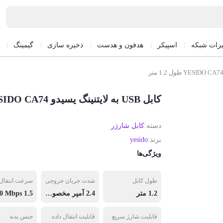
یزات شبکه
اسپیکر
هدفون و هدست
ذخیره سازی
گیمینگ
کابل USB به لایتنینگ یسیدو YESIDO CA74 طول 1.2 متر
دسته:
کابل شارژر
برند:
yesido
ویژگی‌ها
طول کابل
شدت جریان خروجی
سرعت انتقال د
1.2 متر
2.4 آمپر مخصوص تبلت و موبایل
قابلیت شارژ سریع
قابلیت انتقال داده
جنس بدنه