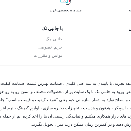
ه
مشاوره تخصصی خرید
ن
با جانبی تک
جانبی مگ
حریم خصوصی
قوانین و مقررات
دهه تجربه، با پایبندی به سه اصل کلیدی : ضمانت بهترین قیمت، ضمانت کیفیت 
حض ورود به جانبی تک با یک سایت پر از محصولات مختلف و متنوع رو به رو خواهی
فیت و سطح تولید به شعار سازمانی خود یعنی “تنوع ، کیفیت و قیمت مناسب” جام
،
اسپیکر
،
هدفون و هدست
،
تجهیزات ذخیره سازی
،
لوازم گیمینگ
، نرم افزا
د های بازار همکاری میکنیم و نمایندگی رسمی آن ها را اخذ کرده ایم از جمله مه
رش دهید و در کمترین زمان ممکن درب منزل تحویل بگیرید.