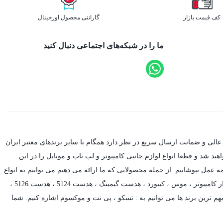
کف قیمت بازار
گارانتی محصول اورجینال
ما را در شبکه‌های اجتماعی دنبال کنید
عالی و ضمانت ارسال سریع در نظر دارد همگام با سایر برندهای معتبر ایران
د شد و قطعا انواع لوازم جانبی کامپیوتر و لپ تاپ و موبایل را در این
ه عمل بپوشانیم. از جمله محصولاتی که ما ارائه می دهیم می توانیم به انواع
ر کامپیوتر ،
موس
،
کیبورد
،
هدست گیمینگ
، هدست 5124 ، هدست 5126 ،
م ترین برند ها می توانیم به :
تسکو
،
پی نت
و
موکسوم
اشاره کنیم. شما