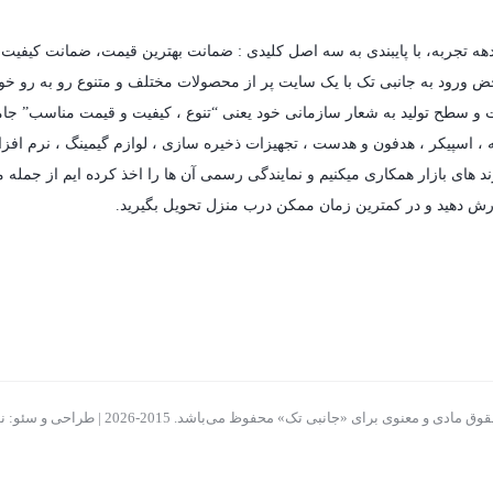
دهه تجربه، با پایبندی به سه اصل کلیدی : ضمانت بهترین قیمت، ضمانت کیفیت 
حض ورود به جانبی تک با یک سایت پر از محصولات مختلف و متنوع رو به رو خواهی
فیت و سطح تولید به شعار سازمانی خود یعنی “تنوع ، کیفیت و قیمت مناسب” جام
،
اسپیکر
،
هدفون و هدست
،
تجهیزات ذخیره سازی
،
لوازم گیمینگ
، نرم افزا
د های بازار همکاری میکنیم و نمایندگی رسمی آن ها را اخذ کرده ایم از جمله مه
رش دهید و در کمترین زمان ممکن درب منزل تحویل بگیرید.
ادی و معنوی برای «جانبی تک» محفوظ می‌باشد. 2015-2026 | طراحی و سئو: نوید بیات