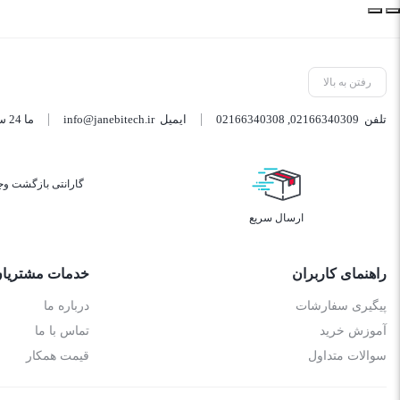
رفتن به بالا
تلفن
02166340309
,
02166340308
ایمیل
info@janebitech.ir
ما 24 ساعته 7 روز هفته پاسخگوی شما هستیم.
گارانتی بازگشت وج
ارسال سریع
راهنمای کاربران
خدمات مشتریا
پیگیری سفارشات
درباره ما
آموزش خرید
تماس با ما
سوالات متداول
قیمت همکار