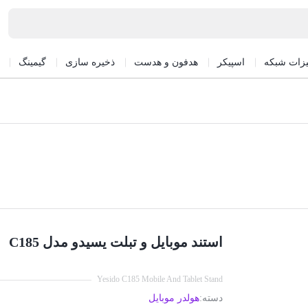
یزات شبکه
اسپیکر
هدفون و هدست
ذخیره سازی
گیمینگ
استند موبایل و تبلت یسیدو مدل C185
Yesido C185 Mobile And Tablet Stand
دسته:
هولدر موبایل