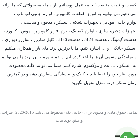
کیفیت و قیمت مناسب” جامه عمل بپوشانیم. از جمله محصولاتی که ما ارائه
می دهیم می توانیم به انواع : قطعات کامپیوتر ،
لوازم جانبی لپ تاپ
،
لوازم جانبی موبایل
،
تجهیزات شبکه
،
اسپیکر
،
هدفون و هدست
،
تجهیزات ذخیره سازی
،
لوازم گیمینگ
، نرم افزار کامپیوتر ،
موس
،
کیبورد
،
هدست گیمینگ
، هدست 5124 ، هدست 5126 ،
کابل شارژر
،
شارژر دیواری
،
اسپیکر خانگی
و … اشاره کنیم. ما با برترین برند های بازار همکاری میکنیم
و نمایندگی رسمی آن ها را اخذ کرده ایم از جمله مهم ترین برند ها می توانیم
به :
تسکو
،
پی نت
و
موکسوم
اشاره کنیم. شما می توانید کلیه محصولات
مورد نظر خود را فقط با چند کلیک و به سادگی سفارش دهید و در کمترین
زمان ممکن درب منزل تحویل بگیرید.
تمامی حقوق مادی و معنوی برای «جانبی تک» محفوظ می‌باشد. 2015-2026 | طراحی
و سئو: نوید بیات