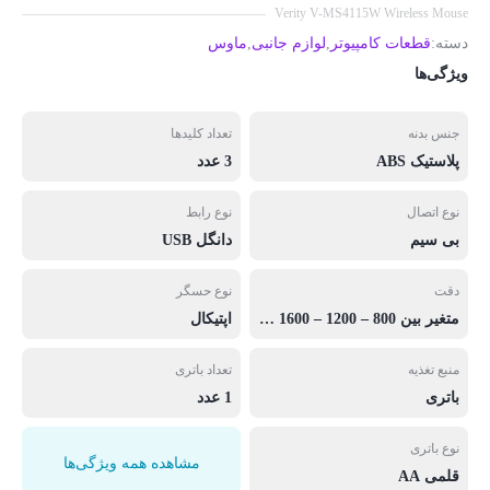
Verity V-MS4115W Wireless Mouse
دسته:
قطعات کامپیوتر
,
لوازم جانبی
,
ماوس
ویژگی‌ها
جنس بدنه
تعداد کلیدها
پلاستیک ABS
3 عدد
نوع اتصال
نوع رابط
بی‌ سیم
دانگل USB
دقت
نوع حسگر
متغیر بین 800 – 1200 – 1600 DPI
اپتیکال
منبع تغذیه
تعداد باتری
باتری
1 عدد
نوع باتری
مشاهده همه ویژگی‌ها
قلمی AA