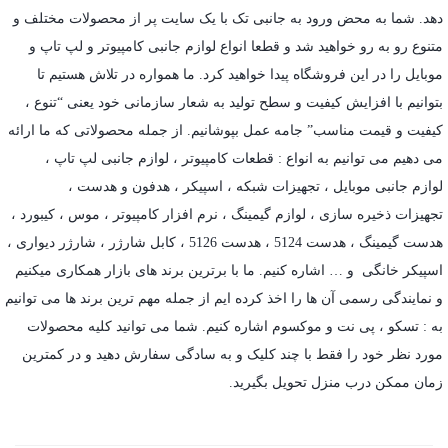
دهد. شما به محض ورود به جانبی تک با یک سایت پر از محصولات مختلف و
متنوع رو به رو خواهید شد و قطعا انواع لوازم جانبی کامپیوتر و لپ تاپ و
موبایل را در این فروشگاه پیدا خواهید کرد. ما همواره در تلاش هستیم تا
بتوانیم با افزایش کیفیت و سطح تولید به شعار سازمانی خود یعنی “تنوع ،
کیفیت و قیمت مناسب” جامه عمل بپوشانیم. از جمله محصولاتی که ما ارائه
می دهیم می توانیم به انواع : قطعات کامپیوتر ،
لوازم جانبی لپ تاپ
،
لوازم جانبی موبایل
،
تجهیزات شبکه
،
اسپیکر
،
هدفون و هدست
،
تجهیزات ذخیره سازی
،
لوازم گیمینگ
، نرم افزار کامپیوتر ،
موس
،
کیبورد
،
هدست گیمینگ
، هدست 5124 ، هدست 5126 ،
کابل شارژر
،
شارژر دیواری
،
اسپیکر خانگی
و … اشاره کنیم. ما با برترین برند های بازار همکاری میکنیم
و نمایندگی رسمی آن ها را اخذ کرده ایم از جمله مهم ترین برند ها می توانیم
به :
تسکو
،
پی نت
و
موکسوم
اشاره کنیم. شما می توانید کلیه محصولات
مورد نظر خود را فقط با چند کلیک و به سادگی سفارش دهید و در کمترین
زمان ممکن درب منزل تحویل بگیرید.