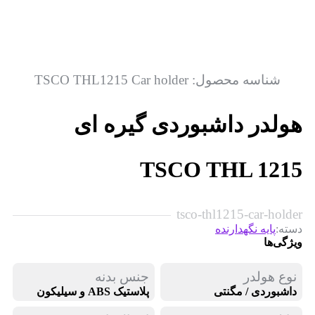
شناسه محصول:
TSCO THL1215 Car holder
هولدر داشبوردی گیره ای
TSCO THL 1215
tsco-thl1215-car-holder
دسته:
پایه نگهدارنده
ویژگی‌ها
نوع هولدر
جنس بدنه
داشبوردی / مگنتی
پلاستیک ABS و سیلیکون