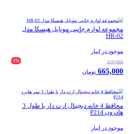
بستن
مجموعه لوازم جانبی موبایل هیسکا مدل
HR-02
موجود در انبار
قیمت
1%
670,000
اصلی:
665,000
تومان
670,000 تومان
بود.
قیمت
فعلی:
665,000 تومان.
بستن
محافظ 4 خانه دیجیتال ارت دار با طول 3 متر
هادرون P214
موجود در انبار