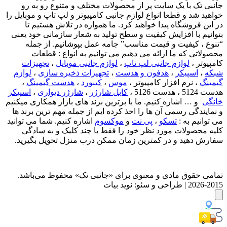
جانبی تک با یک سایت پر از محصولات مختلف و متنوع رو به رو
خواهید شد و قطعا انواع لوازم جانبی کامپیوتر و لپ تاپ و موبایل را
در این فروشگاه پیدا خواهید کرد. ما همواره در تلاش هستیم تا
بتوانیم با افزایش کیفیت و سطح تولید به شعار سازمانی خود یعنی
“تنوع ، کیفیت و قیمت مناسب” جامه عمل بپوشانیم. از جمله
محصولاتی که ما ارائه می دهیم می توانیم به انواع : قطعات
کامپیوتر ،
لوازم جانبی لپ تاپ
،
لوازم جانبی موبایل
،
تجهیزات
شبکه
،
اسپیکر
،
هدفون و هدست
،
تجهیزات ذخیره سازی
،
لوازم
گیمینگ
، نرم افزار کامپیوتر ،
موس
،
کیبورد
،
هدست گیمینگ
،
هدست 5124 ، هدست 5126 ،
کابل شارژر
،
شارژر دیواری
،
اسپیکر
خانگی
و … اشاره کنیم. ما با برترین برند های بازار همکاری میکنیم
و نمایندگی رسمی آن ها را اخذ کرده ایم از جمله مهم ترین برند ها
می توانیم به :
تسکو
،
پی نت
و
موکسوم
اشاره کنیم. شما می توانید
کلیه محصولات مورد نظر خود را فقط با چند کلیک و به سادگی
سفارش دهید و در کمترین زمان ممکن درب منزل تحویل بگیرید.
تمامی حقوق مادی و معنوی برای «جانبی تک» محفوظ می‌باشد.
2015-2026 | طراحی و سئو: نوید بیات