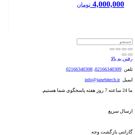
4,000,000
تومان
بستن
رفتن به بالا
تلفن
02166340309
,
02166340308
ایمیل
info@janebitech.ir
ما 24 ساعته 7 روز هفته پاسخگوی شما هستیم.
ارسال سریع
گارانتی بازگشت وجه