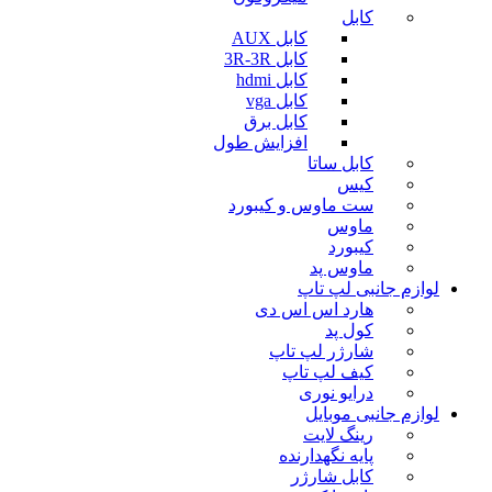
کابل
کابل AUX
کابل 3R-3R
کابل hdmi
کابل vga
کابل برق
افزایش طول
کابل ساتا
کیس
ست ماوس و کیبورد
ماوس
کیبورد
ماوس پد
لوازم جانبی لپ تاپ
هارد اس اس دی
کول پد
شارژر لپ تاپ
کیف لپ تاپ
درایو نوری
لوازم جانبی موبایل
رینگ لایت
پایه نگهدارنده
کابل شارژر