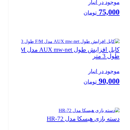
موجود در انبار
75,000
تومان
بستن
کابل افزایش طول AUX mw-net مدل F/M
طول 3 متر
موجود در انبار
90,000
تومان
بستن
دسته بازی هیسکا مدل HR-72