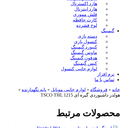
هارد اکسترنال
هارد اینترنال
فلش مموری
کارت حافظه
لوح فشرده
گیمینگ
دسته بازی
کنسول بازی
کیبورد گیمینگ
ماوس گیمینگ
هدفون گیمینگ
کیس گیمینگ
لوازم جانبی کنسول
نرم افزار
تماس با ما
خانه
»
فروشگاه
»
لوازم جانبی موبایل
»
پایه نگهدارنده
»
هولدر داشبوردی گیره ای TSCO THL 1215
محصولات مرتبط