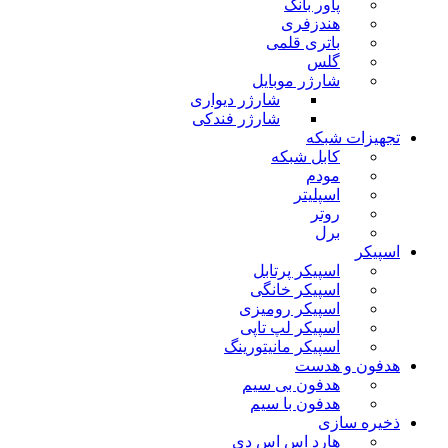
پاور بانک
هندزفری
باتری قلمی
گلس
شارژر موبایل
شارژر دیواری
شارژر فندکی
تجهیزات شبکه
کابل شبکه
مودم
اسپلیتر
روتر
برل
اسپیکر
اسپیکر پرتابل
اسپیکر خانگی
اسپیکر رومیزی
اسپیکر لپ تاپی
اسپیکر مانیتورینگ
هدفون و هدست
هدفون بی سیم
هدفون با سیم
ذخیره سازی
هارد اس اس دی