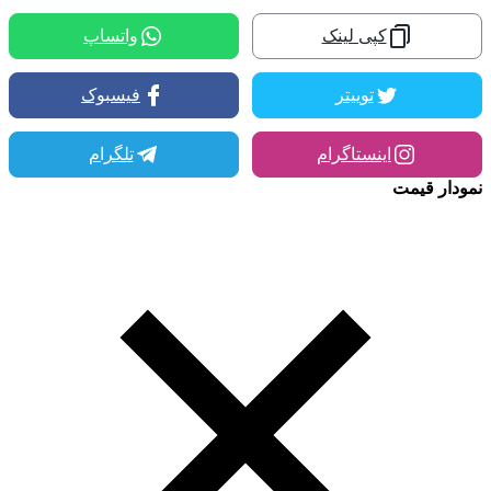
کپی لینک
واتساپ
توییتر
فیسبوک
اینستاگرام
تلگرام
نمودار قیمت