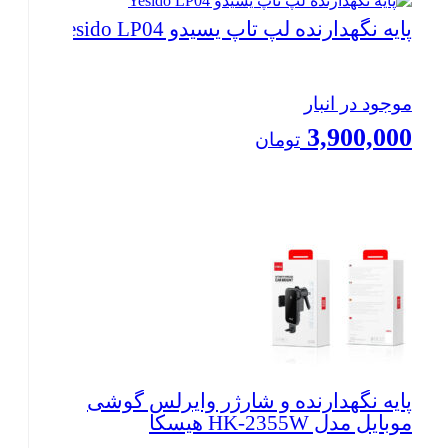
پایه نگهدارنده لپ تاپ یسیدو Yesido LP04
موجود در انبار
3,900,000
تومان
بستن
پایه نگهدارنده و شارژر وایرلس گوشی
موبایل مدل HK-2355W هیسکا