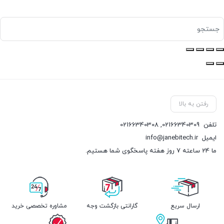
رفتن به بالا
تلفن
02166340309
,
02166340308
ایمیل
info@janebitech.ir
ما 24 ساعته 7 روز هفته پاسخگوی شما هستیم.
ارسال سریع
گارانتی بازگشت وجه
مشاوره تخصصی خرید