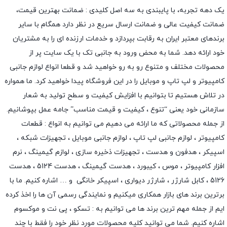
یک دهه تجربه، با پایبندی به سه اصل کلیدی : ضمانت بهترین قیمت،
ضمانت کیفیت عالی و ضمانت ارسال سریع در نظر دارد همگام با سایر
برندهای معتبر ایران به رقابت بپردازد و خدمات ارزنده ای را به مشتریان
خود ارائه دهد. شما به محض ورود به جانبی تک با یک سایت پر از
محصولات مختلف و متنوع رو به رو خواهید شد و قطعا انواع لوازم جانبی
کامپیوتر و لپ تاپ و موبایل را در این فروشگاه پیدا خواهید کرد. ما همواره
در تلاش هستیم تا بتوانیم با افزایش کیفیت و سطح تولید به شعار
سازمانی خود یعنی “تنوع ، کیفیت و قیمت مناسب” جامه عمل بپوشانیم.
از جمله محصولاتی که ما ارائه می دهیم می توانیم به انواع : قطعات
کامپیوتر ،
لوازم جانبی لپ تاپ
،
لوازم جانبی موبایل
،
تجهیزات شبکه
،
اسپیکر
،
هدفون و هدست
،
تجهیزات ذخیره سازی
،
لوازم گیمینگ
، نرم
افزار کامپیوتر ،
موس
،
کیبورد
،
هدست گیمینگ
، هدست 5124 ، هدست
5126 ،
کابل شارژر
،
شارژر دیواری
،
اسپیکر خانگی
و … اشاره کنیم. ما با
برترین برند های بازار همکاری میکنیم و نمایندگی رسمی آن ها را اخذ کرده
ایم از جمله مهم ترین برند ها می توانیم به :
تسکو
،
پی نت
و
موکسوم
اشاره کنیم. شما می توانید کلیه محصولات مورد نظر خود را فقط با چند