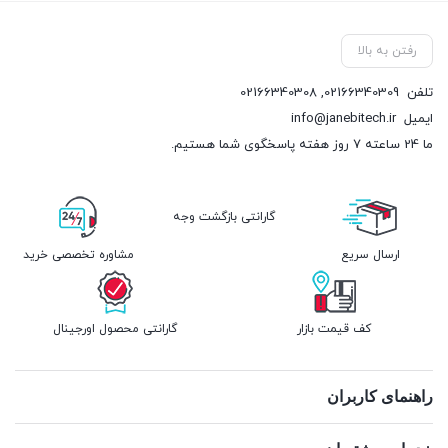
رفتن به بالا
تلفن
02166340309
,
02166340308
ایمیل
info@janebitech.ir
ما 24 ساعته 7 روز هفته پاسخگوی شما هستیم.
گارانتی بازگشت وجه
ارسال سریع
مشاوره تخصصی خرید
کف قیمت بازار
گارانتی محصول اورجینال
راهنمای کاربران