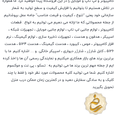
کامپیوتر و لپ تاپ و موبایل را در این فروشگاه پیدا خواهید کرد. ما همواره
در تلاش هستیم تا بتوانیم با افزایش کیفیت و سطح تولید به شعار
سازمانی خود یعنی “تنوع ، کیفیت و قیمت مناسب” جامه عمل بپوشانیم.
از جمله محصولاتی که ما ارائه می دهیم می توانیم به انواع : قطعات
کامپیوتر ،
لوازم جانبی لپ تاپ
،
لوازم جانبی موبایل
،
تجهیزات شبکه
،
اسپیکر
،
هدفون و هدست
،
تجهیزات ذخیره سازی
،
لوازم گیمینگ
، نرم
افزار کامپیوتر ،
موس
،
کیبورد
،
هدست گیمینگ
، هدست 5124 ، هدست
5126 ،
کابل شارژر
،
شارژر دیواری
،
اسپیکر خانگی
و … اشاره کنیم. ما با
برترین برند های بازار همکاری میکنیم و نمایندگی رسمی آن ها را اخذ کرده
ایم از جمله مهم ترین برند ها می توانیم به :
تسکو
،
پی نت
و
موکسوم
اشاره کنیم. شما می توانید کلیه محصولات مورد نظر خود را فقط با چند
کلیک و به سادگی سفارش دهید و در کمترین زمان ممکن درب منزل
تحویل بگیرید.