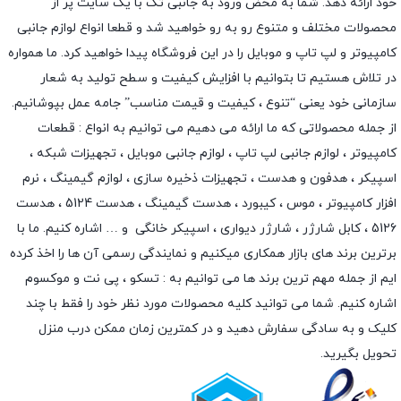
خود ارائه دهد. شما به محض ورود به جانبی تک با یک سایت پر از
محصولات مختلف و متنوع رو به رو خواهید شد و قطعا انواع لوازم جانبی
کامپیوتر و لپ تاپ و موبایل را در این فروشگاه پیدا خواهید کرد. ما همواره
در تلاش هستیم تا بتوانیم با افزایش کیفیت و سطح تولید به شعار
سازمانی خود یعنی “تنوع ، کیفیت و قیمت مناسب” جامه عمل بپوشانیم.
از جمله محصولاتی که ما ارائه می دهیم می توانیم به انواع : قطعات
کامپیوتر ،
لوازم جانبی لپ تاپ
،
لوازم جانبی موبایل
،
تجهیزات شبکه
،
اسپیکر
،
هدفون و هدست
،
تجهیزات ذخیره سازی
،
لوازم گیمینگ
، نرم
افزار کامپیوتر ،
موس
،
کیبورد
،
هدست گیمینگ
، هدست 5124 ، هدست
5126 ،
کابل شارژر
،
شارژر دیواری
،
اسپیکر خانگی
و … اشاره کنیم. ما با
برترین برند های بازار همکاری میکنیم و نمایندگی رسمی آن ها را اخذ کرده
ایم از جمله مهم ترین برند ها می توانیم به :
تسکو
،
پی نت
و
موکسوم
اشاره کنیم. شما می توانید کلیه محصولات مورد نظر خود را فقط با چند
کلیک و به سادگی سفارش دهید و در کمترین زمان ممکن درب منزل
تحویل بگیرید.