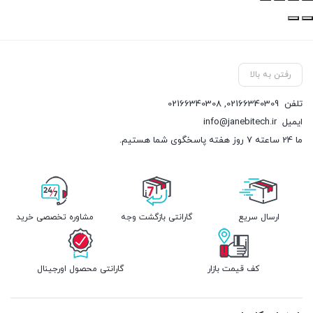
رفتن به بالا
تلفن
02166340309
,
02166340308
ایمیل
info@janebitech.ir
ما 24 ساعته 7 روز هفته پاسخگوی شما هستیم.
ارسال سریع
گارانتی بازگشت وجه
مشاوره تخصصی خرید
کف قیمت بازار
گارانتی محصول اورجینال