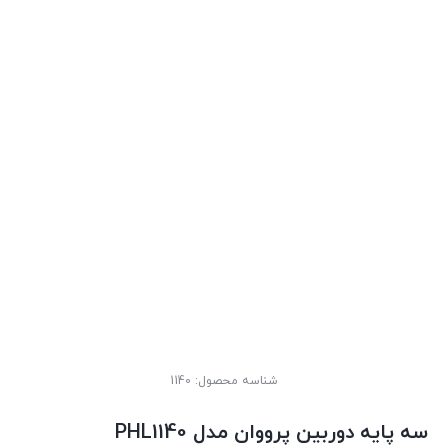
شناسه محصول:
1140
سه پایه دوربین پرووان مدل PHL1140