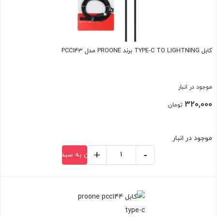
کابل TYPE-C TO LIGHTNING برند PROONE مدل PCC143
موجود در انبار
320,000
تومان
موجود در انبار
+
-
افزودن به سبد خرید
کابل
TYPE-
بستن
C
TO
LIGHTNING