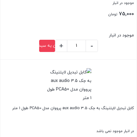
موجود در انبار
75,000
تومان
موجود در انبار
+
-
افزودن به سبد خرید
ماوس
پد
بستن
پرووان
مدل
PMP15
عدد
کابل تبدیل لایتنینگ به جک 3.5 aux audio پرووان مدل PCA50 طول 1 متر
در انبار موجود نمی باشد