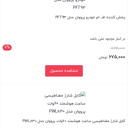
پخش کننده اف ام خودرو پرووان مدل PFT93
در انبار موجود نمی باشد
7%
قیمت
724,000
اصلی:
675,000
تومان
724,000 تومان
قیمت
مشاهده محصول
بود.
فعلی:
675,000 تومان.
بستن
کابل شارژ مغناطیسی ساعت هوشمند 60وات پرووان مدل PWL830