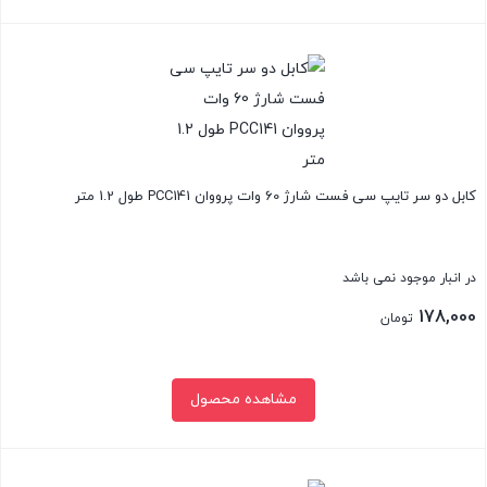
بستن
کابل دو سر تایپ سی فست شارژ 60 وات پرووان PCC141 طول 1.2 متر
در انبار موجود نمی باشد
178,000
تومان
مشاهده محصول
بستن