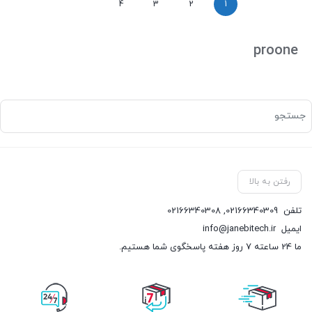
4
3
2
1
proone
رفتن به بالا
تلفن
02166340309
,
02166340308
ایمیل
info@janebitech.ir
ما 24 ساعته 7 روز هفته پاسخگوی شما هستیم.