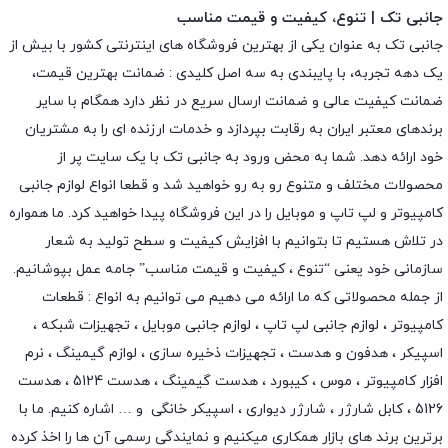
جانبی تک | تنوع، کیفیت و قیمت مناسب
جانبی تک به عنوان یکی از بهترین فروشگاه های اینترنتی کشور با بیش از
یک دهه تجربه، با پایبندی به سه اصل کلیدی : ضمانت بهترین قیمت،
ضمانت کیفیت عالی و ضمانت ارسال سریع در نظر دارد همگام با سایر
برندهای معتبر ایران به رقابت بپردازد و خدمات ارزنده ای را به مشتریان
خود ارائه دهد. شما به محض ورود به جانبی تک با یک سایت پر از
محصولات مختلف و متنوع رو به رو خواهید شد و قطعا انواع لوازم جانبی
کامپیوتر و لپ تاپ و موبایل را در این فروشگاه پیدا خواهید کرد. ما همواره
در تلاش هستیم تا بتوانیم با افزایش کیفیت و سطح تولید به شعار
سازمانی خود یعنی “تنوع ، کیفیت و قیمت مناسب” جامه عمل بپوشانیم.
از جمله محصولاتی که ما ارائه می دهیم می توانیم به انواع : قطعات
کامپیوتر ،
لوازم جانبی لپ تاپ
،
لوازم جانبی موبایل
،
تجهیزات شبکه
،
اسپیکر
،
هدفون و هدست
،
تجهیزات ذخیره سازی
،
لوازم گیمینگ
، نرم
افزار کامپیوتر ،
موس
،
کیبورد
،
هدست گیمینگ
، هدست 5124 ، هدست
5126 ،
کابل شارژر
،
شارژر دیواری
،
اسپیکر خانگی
و … اشاره کنیم. ما با
برترین برند های بازار همکاری میکنیم و نمایندگی رسمی آن ها را اخذ کرده