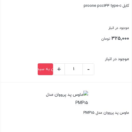
کابل proone pcc144 type-c
برند
PROONE
مدل
موجود در انبار
PCC143
325,000
تومان
عدد
موجود در انبار
+
-
افزودن به سبد خرید
کابل
proone
بستن
pcc144
type-
c
ماوس پد پرووان مدل PMP15
عدد