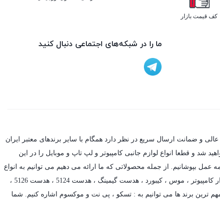
کف قیمت بازار
ما را در شبکه‌های اجتماعی دنبال کنید
عالی و ضمانت ارسال سریع در نظر دارد همگام با سایر برندهای معتبر ایران
د شد و قطعا انواع لوازم جانبی کامپیوتر و لپ تاپ و موبایل را در این
ه عمل بپوشانیم. از جمله محصولاتی که ما ارائه می دهیم می توانیم به انواع
ر کامپیوتر ،
موس
،
کیبورد
،
هدست گیمینگ
، هدست 5124 ، هدست 5126 ،
م ترین برند ها می توانیم به :
تسکو
،
پی نت
و
موکسوم
اشاره کنیم. شما