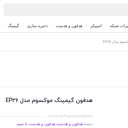
یزات شبکه
اسپیکر
هدفون و هدست
ذخیره سازی
گیمینگ
م مدل EP26
هدفون گیمینگ موکسوم مدل EP26
moxom ep26 gaming headphone
دسته:
هدفون و هدست
,
هدفون و هدست با سیم