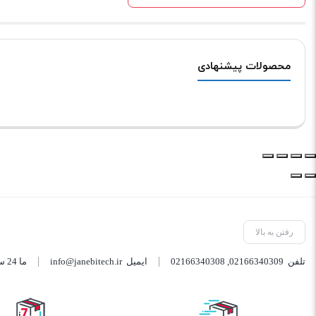
محصولات پیشنهادی
رفتن به بالا
تلفن
02166340309
,
02166340308
ایمیل
info@janebitech.ir
ما 24 ساعته 7 روز هفته پاسخگوی شما هستیم.