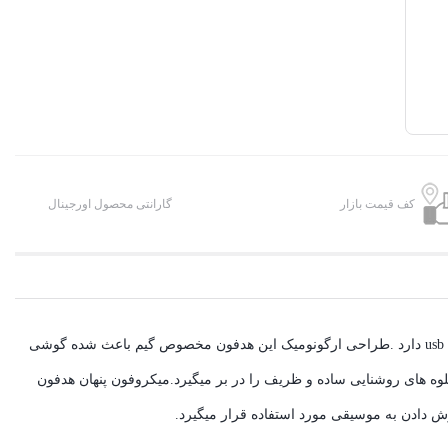
کف قیمت بازار
گارانتی محصول اورجینال
هدفون موکسوم مدل ep26 یکی از مناسب ترین هدفون ها برای بازی است. طریقه اتصال این هدفون با سیم است این هدفون رابط 3.5 میلی متری و پورت usb دارد .طراحی ارگونومیک این هدفون مخصوص گیم باعث شده گوشی
وه های روشنایی ساده و ظریف را در بر میگیرد.میکروفون پنهان هدفون