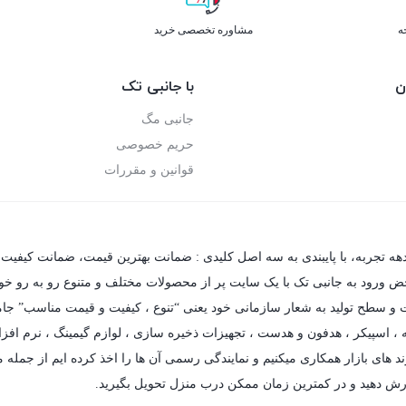
ه
مشاوره تخصصی خرید
ن
با جانبی تک
جانبی مگ
حریم خصوصی
قوانین و مقررات
دهه تجربه، با پایبندی به سه اصل کلیدی : ضمانت بهترین قیمت، ضمانت کیفیت 
حض ورود به جانبی تک با یک سایت پر از محصولات مختلف و متنوع رو به رو خواهی
فیت و سطح تولید به شعار سازمانی خود یعنی “تنوع ، کیفیت و قیمت مناسب” جام
،
اسپیکر
،
هدفون و هدست
،
تجهیزات ذخیره سازی
،
لوازم گیمینگ
، نرم افزا
د های بازار همکاری میکنیم و نمایندگی رسمی آن ها را اخذ کرده ایم از جمله مه
رش دهید و در کمترین زمان ممکن درب منزل تحویل بگیرید.