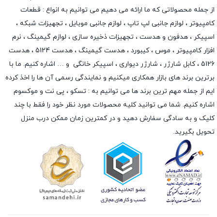
از جمله محصولاتی که ما ارائه می دهیم می توانیم به انواع : قطعات
کامپیوتر ،
لوازم جانبی لپ تاپ
،
لوازم جانبی موبایل
،
تجهیزات شبکه
،
اسپیکر
،
هدفون و هدست
،
تجهیزات ذخیره سازی
،
لوازم گیمینگ
، نرم
افزار کامپیوتر ،
موس
،
کیبورد
،
هدست گیمینگ
، هدست 5124 ، هدست
5126 ،
کابل شارژر
،
شارژر دیواری
،
اسپیکر خانگی
و … اشاره کنیم. ما با
برترین برند های بازار همکاری میکنیم و نمایندگی رسمی آن ها را اخذ کرده
ایم از جمله مهم ترین برند ها می توانیم به :
تسکو
،
پی نت
و
موکسوم
اشاره کنیم. شما می توانید کلیه محصولات مورد نظر خود را فقط با چند
کلیک و به سادگی سفارش دهید و در کمترین زمان ممکن درب منزل
تحویل بگیرید.