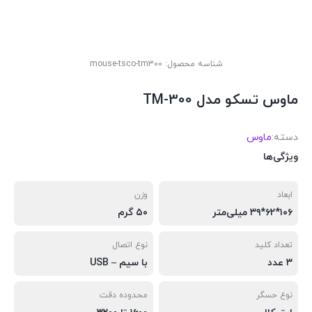
شناسه محصول:
mouse-tsco-tm300
ماوس تسکو مدل TM-300
دسته:
ماوس
ویژگی‌ها
ابعاد
وزن
۱۰۶*۶۲*۳۹ میلی‌متر
۵۰ گرم
تعداد کلید
نوع اتصال
۳ عدد
با سیم – USB
نوع حسگر
محدوده دقت