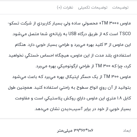
توضیحات
توضیحات تکمیلی
نظرات (0)
ماوس «TM 300» محصولي ساده ولي بسيار کاربردي از شرکت تسکو-
TSCO است که از طريق درگاه USB به رايانه‌ي شما متصل مي‌شود.
اين ماوس از 3 کليد بهره مي‌برد و طراحي بسيار خوبي دارد. هنگام
استفاده‌ي بلند ‌مدت از اين ماوس، هيچگاه احساس خستگي نخواهيد
کرد، چرا که TM 300 از طراحي ارگونوميکي بهره مي‌برد.
ماوس TM 300 از یک حسگر اپتيکال بهره مي‌برد که باعث مي‌شود
بتوانيد از آن روي انواع سطوح به ‌راحتي استفاده کنيد. همچنین طول
کابل 1.8 متري اين ماوس داراي روکش پلاستيکي است و مقاومت
بسيار خوبي از خود در برابر آسيب‌ديدن نشان مي‌دهد.
ابعاد
۱۰۶*۶۲*۳۹ میلی‌متر