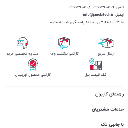
تلفن
02166340309
,
02166340308
ایمیل
info@janebitech.ir
ما 24 ساعته 7 روز هفته پاسخگوی شما هستیم.
ارسال سریع
گارانتی بازگشت وجه
مشاوره تخصصی خرید
کف قیمت بازار
گارانتی محصول اورجینال
راهنمای کاربران
خدمات مشتریان
با جانبی تک