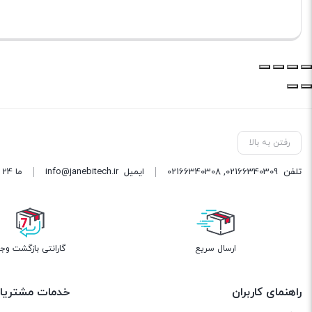
رفتن به بالا
تلفن
02166340309
,
02166340308
ایمیل
info@janebitech.ir
ما 24 ساعته 7 روز هفته پاسخگوی شما هستیم.
ارسال سریع
گارانتی بازگشت وج
راهنمای کاربران
خدمات مشتریا