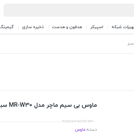
هیزات شبکه
اسپیکر
هدفون و هدست
ذخیره سازی
گیمینگ
ماوس بی سیم ماچر مدل MR-W30 سبز
mouse-macher-w30
دسته:
ماوس