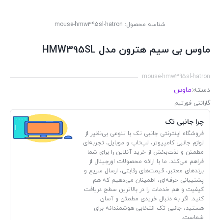
شناسه محصول:
mouse-hmw395sl-hatron
ماوس بی سیم هترون مدل HMW395SL
mouse-hmw395sl-hatron
دسته:
ماوس
گارانتی فورتیم
چرا جانبی تک
فروشگاه اینترنتی جانبی تک با تنوعی بی‌نظیر از
لوازم جانبی کامپیوتر، لپ‌تاپ و موبایل، تجربه‌ای
مطمئن و لذت‌بخش از خرید آنلاین را برای شما
فراهم می‌کند. ما با ارائه محصولات اورجینال از
برندهای معتبر، قیمت‌های رقابتی، ارسال سریع و
پشتیبانی حرفه‌ای، اطمینان می‌دهیم که هم
کیفیت و هم خدمات را در بالاترین سطح دریافت
کنید. اگر به دنبال خریدی مطمئن و آسان
هستید، جانبی تک انتخابی هوشمندانه برای
شماست.