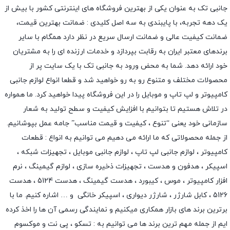
جانبی تک به عنوان یکی از بهترین فروشگاه های اینترنتی کشور با بیش از
یک دهه تجربه، با پایبندی به سه اصل کلیدی : ضمانت بهترین قیمت،
ضمانت کیفیت عالی و ضمانت ارسال سریع در نظر دارد همگام با سایر
برندهای معتبر ایران به رقابت بپردازد و خدمات ارزنده ای را به مشتریان
خود ارائه دهد. شما به محض ورود به جانبی تک با یک سایت پر از
محصولات مختلف و متنوع رو به رو خواهید شد و قطعا انواع لوازم جانبی
کامپیوتر و لپ تاپ و موبایل را در این فروشگاه پیدا خواهید کرد. ما همواره
در تلاش هستیم تا بتوانیم با افزایش کیفیت و سطح تولید به شعار
سازمانی خود یعنی “تنوع ، کیفیت و قیمت مناسب” جامه عمل بپوشانیم.
از جمله محصولاتی که ما ارائه می دهیم می توانیم به انواع : قطعات
کامپیوتر ،
لوازم جانبی لپ تاپ
،
لوازم جانبی موبایل
،
تجهیزات شبکه
،
اسپیکر
،
هدفون و هدست
،
تجهیزات ذخیره سازی
،
لوازم گیمینگ
، نرم
افزار کامپیوتر ،
موس
،
کیبورد
،
هدست گیمینگ
، هدست 5124 ، هدست
5126 ،
کابل شارژر
،
شارژر دیواری
،
اسپیکر خانگی
و … اشاره کنیم. ما با
برترین برند های بازار همکاری میکنیم و نمایندگی رسمی آن ها را اخذ کرده
ایم از جمله مهم ترین برند ها می توانیم به :
تسکو
،
پی نت
و
موکسوم