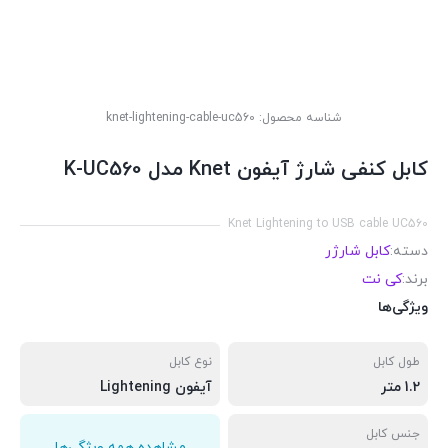
شناسه محصول:
knet-lightening-cable-uc560
کابل کنفی شارژ آیفون Knet مدل K-UC560
Knet Lightening to USB cable UC560
دسته:
کابل شارژر
برند:
کی نت
ویژگی‌ها
طول کابل
نوع کابل
1.2 متر
آیفون Lightening
جنس کابل
مشاهده همه ویژگی‌ها