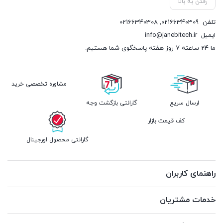
رفتن به بالا
تلفن
02166340309
,
02166340308
ایمیل
info@janebitech.ir
ما 24 ساعته 7 روز هفته پاسخگوی شما هستیم.
مشاوره تخصصی خرید
ارسال سریع
گارانتی بازگشت وجه
کف قیمت بازار
گارانتی محصول اورجینال
راهنمای کاربران
خدمات مشتریان