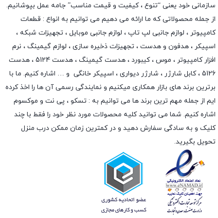
سازمانی خود یعنی “تنوع ، کیفیت و قیمت مناسب” جامه عمل بپوشانیم.
از جمله محصولاتی که ما ارائه می دهیم می توانیم به انواع : قطعات
کامپیوتر ،
لوازم جانبی لپ تاپ
،
لوازم جانبی موبایل
،
تجهیزات شبکه
،
اسپیکر
،
هدفون و هدست
،
تجهیزات ذخیره سازی
،
لوازم گیمینگ
، نرم
افزار کامپیوتر ،
موس
،
کیبورد
،
هدست گیمینگ
، هدست 5124 ، هدست
5126 ،
کابل شارژر
،
شارژر دیواری
،
اسپیکر خانگی
و … اشاره کنیم. ما با
برترین برند های بازار همکاری میکنیم و نمایندگی رسمی آن ها را اخذ کرده
ایم از جمله مهم ترین برند ها می توانیم به :
تسکو
،
پی نت
و
موکسوم
اشاره کنیم. شما می توانید کلیه محصولات مورد نظر خود را فقط با چند
کلیک و به سادگی سفارش دهید و در کمترین زمان ممکن درب منزل
تحویل بگیرید.