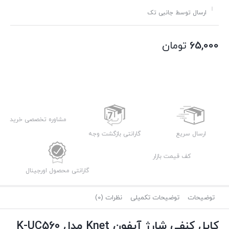
ارسال توسط جانبی تک
65,000
تومان
مشاوره تخصصی خرید
ارسال سریع
گارانتی بازگشت وجه
کف قیمت بازار
گارانتی محصول اورجینال
توضیحات
توضیحات تکمیلی
نظرات (0)
کابل کنفی شارژ آیفون Knet مدل K-UC560