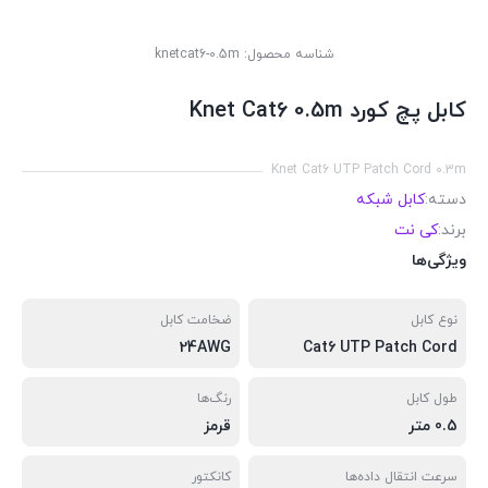
شناسه محصول:
knetcat6-0.5m
کابل پچ کورد Knet Cat6 0.5m
Knet Cat6 UTP Patch Cord 0.3m
دسته:
کابل شبکه
برند:
کی نت
ویژگی‌ها
نوع کابل
ضخامت کابل
24AWG
Cat6 UTP Patch Cord
طول کابل
رنگ‌ها
0.5 متر
قرمز
سرعت انتقال داده‌ها
کانکتور