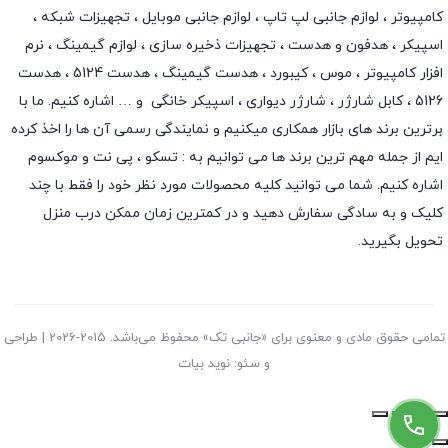
کامپیوتر ،
لوازم جانبی لپ تاپ
،
لوازم جانبی موبایل
،
تجهیزات شبکه
،
اسپیکر
،
هدفون و هدست
،
تجهیزات ذخیره سازی
،
لوازم گیمینگ
، نرم
افزار کامپیوتر ،
موس
،
کیبورد
،
هدست گیمینگ
، هدست 5124 ، هدست
5126 ،
کابل شارژر
،
شارژر دیواری
،
اسپیکر خانگی
و … اشاره کنیم. ما با
برترین برند های بازار همکاری میکنیم و نمایندگی رسمی آن ها را اخذ کرده
ایم از جمله مهم ترین برند ها می توانیم به :
تسکو
،
پی نت
و
موکسوم
اشاره کنیم. شما می توانید کلیه محصولات مورد نظر خود را فقط با چند
کلیک و به سادگی سفارش دهید و در کمترین زمان ممکن درب منزل
تحویل بگیرید.
تمامی حقوق مادی و معنوی برای «جانبی تک» محفوظ می‌باشد. 2015-2026 | طراحی
و سئو: نوید بیات