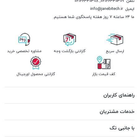
تلفن
02166340309
,
02166340308
ایمیل
info@janebitech.ir
ما 24 ساعته 7 روز هفته پاسخگوی شما هستیم.
ارسال سریع
گارانتی بازگشت وجه
مشاوره تخصصی خرید
کف قیمت بازار
گارانتی محصول اورجینال
راهنمای کاربران
خدمات مشتریان
با جانبی تک