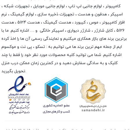
کامپیوتر ،
لوازم جانبی لپ تاپ
،
لوازم جانبی موبایل
،
تجهیزات شبکه
،
اسپیکر
،
هدفون و هدست
،
تجهیزات ذخیره سازی
،
لوازم گیمینگ
، نرم
افزار کامپیوتر ،
موس
،
کیبورد
،
هدست گیمینگ
، هدست 5124 ، هدست
5126 ،
کابل شارژر
،
شارژر دیواری
،
اسپیکر خانگی
و … اشاره کنیم. ما با
برترین برند های بازار همکاری میکنیم و نمایندگی رسمی آن ها را اخذ کرده
ایم از جمله مهم ترین برند ها می توانیم به :
تسکو
،
پی نت
و
موکسوم
اشاره کنیم. شما می توانید کلیه محصولات مورد نظر خود را فقط با چند
کلیک و به سادگی سفارش دهید و در کمترین زمان ممکن درب منزل
تحویل بگیرید.