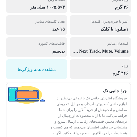
۴۶ گرم
۳×۵.۵×۱۰ میلی‌متر
عمر یا ضربه‌پذیری کلیدها
تعداد کلیدهای میانبر
۱میلیون با کلیک
۱۵ عدد
کلیدهای میانبر
قابلیت‌های کیبورد
My computer, Web Home, email, Search , Favorite, Music, Play/Pause, Stop, Pre. Track, Next Track, Mute, Volume
بی‌سیم
وزن
مشاهده همه ویژگی‌ها
۴۶۶ گرم
چرا جانبی تک
فروشگاه اینترنتی جانبی تک با تنوعی بی‌نظیر از
لوازم جانبی کامپیوتر، لپ‌تاپ و موبایل، تجربه‌ای
مطمئن و لذت‌بخش از خرید آنلاین را برای شما
فراهم می‌کند. ما با ارائه محصولات اورجینال از
برندهای معتبر، قیمت‌های رقابتی، ارسال سریع و
پشتیبانی حرفه‌ای، اطمینان می‌دهیم که هم کیفیت و
هم خدمات را در بالاترین سطح دریافت کنید. اگر به