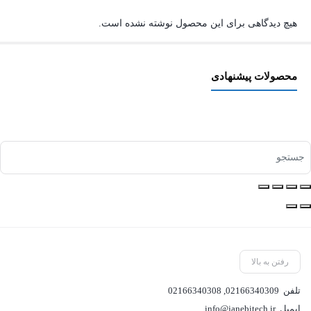
هیچ دیدگاهی برای این محصول نوشته نشده است.
محصولات پیشنهادی
رفتن به بالا
تلفن
02166340309
,
02166340308
ایمیل
info@janebitech.ir