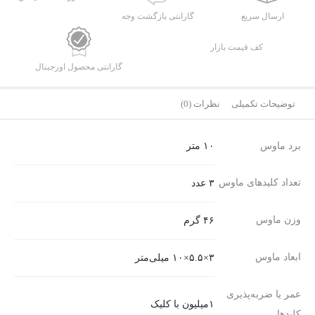
ارسال سریع
گارانتی بازگشت وجه
کف قیمت بازار
گارانتی محصول اورجینال
توضیحات تکمیلی
نظرات (0)
برد ماوس
۱۰ متر
تعداد کلیدهای ماوس
۳ عدد
وزن ماوس
۴۶ گرم
ابعاد ماوس
۳×۵.۵×۱۰ میلی‌متر
عمر یا ضربه‌پذیری
۱میلیون با کلیک
کلیدها