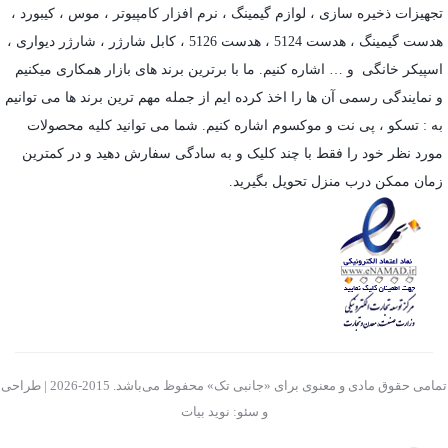
تجهیزات ذخیره سازی
،
لوازم گیمینگ
، نرم افزار کامپیوتر ،
موس
،
کیبورد
،
هدست گیمینگ
، هدست 5124 ، هدست 5126 ،
کابل شارژر
،
شارژر دیواری
،
اسپیکر خانگی
و … اشاره کنیم. ما با برترین برند های بازار همکاری میکنیم
و نمایندگی رسمی آن ها را اخذ کرده ایم از جمله مهم ترین برند ها می توانیم
به :
تسکو
،
پی نت
و
موکسوم
اشاره کنیم. شما می توانید کلیه محصولات
مورد نظر خود را فقط با چند کلیک و به سادگی سفارش دهید و در کمترین
زمان ممکن درب منزل تحویل بگیرید.
تمامی حقوق مادی و معنوی برای «جانبی تک» محفوظ می‌باشد. 2015-2026 | طراحی
و سئو: نوید بیات