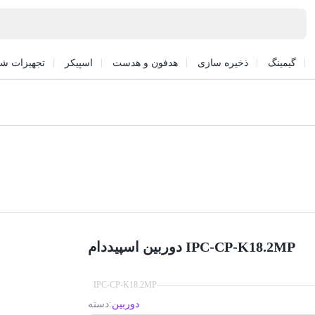
گیمینگ
ذخیره سازی
هدفون و هدست
اسپیکر
تجهیزات شب
دوربین اسپیددام IPC-CP-K18.2MP
IPC-CP-K18.2MP
دوربین
دسته: