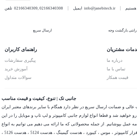
info@janebitech.ir
ایمیل
02166340308
,
02166340309
تلفن
رانتی بازگشت وجه
ارسال سریع
مات مشتریان
راهنمای کاربران
درباره ما
پیگیری سفارشات
تماس با ما
آموزش خرید
قیمت همکار
سوالات متداول
جانبی تک | تنوع، کیفیت و قیمت مناسب
 عالی و ضمانت ارسال سریع در نظر دارد همگام با سایر برندهای معتبر ایران
خواهید شد و قطعا انواع لوازم جانبی کامپیوتر و لپ تاپ و موبایل را در این
ه عمل بپوشانیم. از جمله محصولاتی که ما ارائه می دهیم می توانیم به انواع
زار کامپیوتر ،
موس
،
کیبورد
،
هدست گیمینگ
، هدست 5124 ، هدست 5126 ،