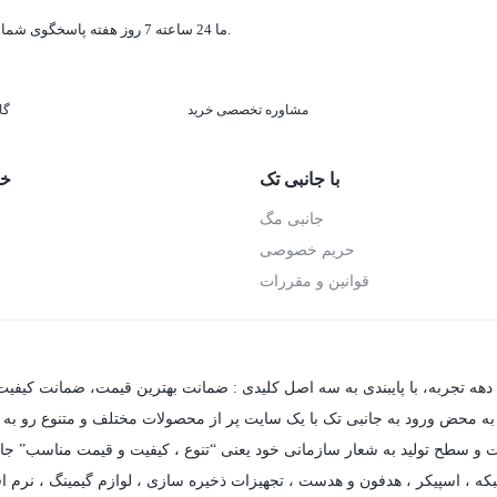
ما 24 ساعته 7 روز هفته پاسخگوی شما هستیم.
مشاوره تخصصی خرید
گا
با جانبی تک
خد
جانبی مگ
حریم خصوصی
قوانین و مقررات
 دهه تجربه، با پایبندی به سه اصل کلیدی : ضمانت بهترین قیمت، ضمانت کیفیت
 به محض ورود به جانبی تک با یک سایت پر از محصولات مختلف و متنوع رو به رو 
فیت و سطح تولید به شعار سازمانی خود یعنی “تنوع ، کیفیت و قیمت مناسب” جام
که
،
اسپیکر
،
هدفون و هدست
،
تجهیزات ذخیره سازی
،
لوازم گیمینگ
، نرم اف