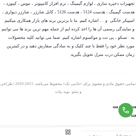
تجهیزات ذخیره سازی
،
لوازم گیمینگ
، نرم افزار کامپیوتر ،
موس
،
کیبورد
،
هدست گیمینگ
، هدست 5124 ، هدست 5126 ،
کابل شارژر
،
شارژر دیواری
،
اسپیکر خانگی
و … اشاره کنیم. ما با برترین برند های بازار همکاری میکنیم
و نمایندگی رسمی آن ها را اخذ کرده ایم از جمله مهم ترین برند ها می توانیم
به :
تسکو
،
پی نت
و
موکسوم
اشاره کنیم. شما می توانید کلیه محصولات
مورد نظر خود را فقط با چند کلیک و به سادگی سفارش دهید و در کمترین
زمان ممکن درب منزل تحویل بگیرید.
تمامی حقوق مادی و معنوی برای «جانبی تک» محفوظ می‌باشد. 2015-2026 | طراحی
و سئو: نوید بیات
صفحه اصلی
سبد خرید