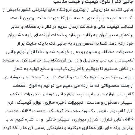
جانبی تک | تنوع، کیفیت و قیمت مناسب
جانبی تک به عنوان یکی از بهترین فروشگاه های اینترنتی کشور با بیش از
یک دهه تجربه، با پایبندی به سه اصل کلیدی : ضمانت بهترین قیمت،
ضمانت کیفیت عالی و ضمانت ارسال سریع در نظر دارد همگام با سایر
برندهای معتبر ایران به رقابت بپردازد و خدمات ارزنده ای را به مشتریان
خود ارائه دهد. شما به محض ورود به جانبی تک با یک سایت پر از
محصولات مختلف و متنوع رو به رو خواهید شد و قطعا انواع لوازم جانبی
کامپیوتر و لپ تاپ و موبایل را در این فروشگاه پیدا خواهید کرد. ما همواره
در تلاش هستیم تا بتوانیم با افزایش کیفیت و سطح تولید به شعار
سازمانی خود یعنی “تنوع ، کیفیت و قیمت مناسب” جامه عمل بپوشانیم.
از جمله محصولاتی که ما ارائه می دهیم می توانیم به انواع : قطعات
کامپیوتر ،
لوازم جانبی لپ تاپ
،
لوازم جانبی موبایل
،
تجهیزات شبکه
،
اسپیکر
،
هدفون و هدست
،
تجهیزات ذخیره سازی
،
لوازم گیمینگ
، نرم
افزار کامپیوتر ،
موس
،
کیبورد
،
هدست گیمینگ
، هدست 5124 ، هدست
5126 ،
کابل شارژر
،
شارژر دیواری
،
اسپیکر خانگی
و … اشاره کنیم. ما با
برترین برند های بازار همکاری میکنیم و نمایندگی رسمی آن ها را اخذ کرده