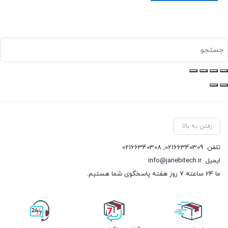
رفتن به بالا
تلفن
02166340309
,
02166340308
ایمیل
info@janebitech.ir
ما 24 ساعته 7 روز هفته پاسخگوی شما هستیم.