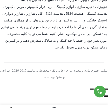
لوازم جانبی موبایل
،
تجهیزات شبکه
،
اسپیکر
،
هدفون و هدست
،
تجهیزات ذخیره سازی
،
لوازم گیمینگ
، نرم افزار کامپیوتر ،
موس
،
کیبورد
،
هدست گیمینگ
، هدست 5124 ، هدست 5126 ،
کابل شارژر
،
شارژر دیواری
،
اسپیکر خانگی
و … اشاره کنیم. ما با برترین برند های بازار همکاری میکنیم
و نمایندگی رسمی آن ها را اخذ کرده ایم از جمله مهم ترین برند ها می توانیم
به :
تسکو
،
پی نت
و
موکسوم
اشاره کنیم. شما می توانید کلیه محصولات
مورد نظر خود را فقط با چند کلیک و به سادگی سفارش دهید و در کمترین
زمان ممکن درب منزل تحویل بگیرید.
تمامی حقوق مادی و معنوی برای «جانبی تک» محفوظ می‌باشد. 2015-2026 | طراحی
و سئو: نوید بیات