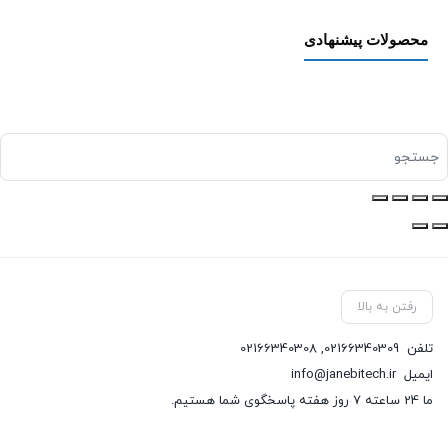
محصولات پیشنهادی
رفتن به بالا
تلفن
02166340309
,
02166340308
ایمیل
info@janebitech.ir
ما 24 ساعته 7 روز هفته پاسخگوی شما هستیم.