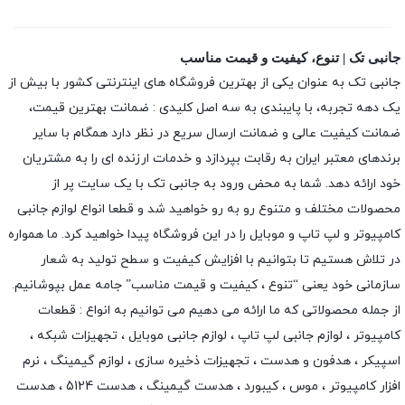
جانبی تک | تنوع، کیفیت و قیمت مناسب
جانبی تک به عنوان یکی از بهترین فروشگاه های اینترنتی کشور با بیش از
یک دهه تجربه، با پایبندی به سه اصل کلیدی : ضمانت بهترین قیمت،
ضمانت کیفیت عالی و ضمانت ارسال سریع در نظر دارد همگام با سایر
برندهای معتبر ایران به رقابت بپردازد و خدمات ارزنده ای را به مشتریان
خود ارائه دهد. شما به محض ورود به جانبی تک با یک سایت پر از
محصولات مختلف و متنوع رو به رو خواهید شد و قطعا انواع لوازم جانبی
کامپیوتر و لپ تاپ و موبایل را در این فروشگاه پیدا خواهید کرد. ما همواره
در تلاش هستیم تا بتوانیم با افزایش کیفیت و سطح تولید به شعار
سازمانی خود یعنی “تنوع ، کیفیت و قیمت مناسب” جامه عمل بپوشانیم.
از جمله محصولاتی که ما ارائه می دهیم می توانیم به انواع : قطعات
کامپیوتر ،
لوازم جانبی لپ تاپ
،
لوازم جانبی موبایل
،
تجهیزات شبکه
،
اسپیکر
،
هدفون و هدست
،
تجهیزات ذخیره سازی
،
لوازم گیمینگ
، نرم
افزار کامپیوتر ،
موس
،
کیبورد
،
هدست گیمینگ
، هدست 5124 ، هدست