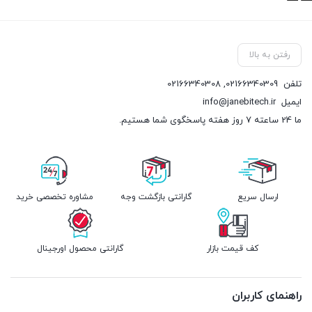
رفتن به بالا
تلفن
02166340309
,
02166340308
ایمیل
info@janebitech.ir
ما 24 ساعته 7 روز هفته پاسخگوی شما هستیم.
ارسال سریع
گارانتی بازگشت وجه
مشاوره تخصصی خرید
کف قیمت بازار
گارانتی محصول اورجینال
راهنمای کاربران