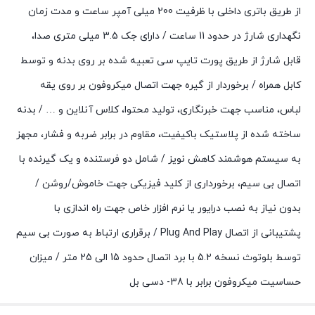
از طریق باتری داخلی با ظرفیت 200 میلی آمپر ساعت و مدت زمان
نگهداری شارژ در حدود 11 ساعت / دارای جک 3.5 میلی متری صدا،
قابل شارژ از طریق پورت تایپ سی تعبیه شده بر روی بدنه و توسط
کابل همراه / برخوردار از گیره جهت اتصال میکروفون بر روی یقه
لباس، مناسب جهت خبرنگاری، تولید محتوا، کلاس آنلاین و … / بدنه
ساخته شده از پلاستیک باکیفیت، مقاوم در برابر ضربه و فشار، مجهز
به سیستم هوشمند کاهش نویز / شامل دو فرستنده و یک گیرنده با
اتصال بی سیم، برخورداری از کلید فیزیکی جهت خاموش/روشن /
بدون نیاز به نصب درایور یا نرم افزار خاص جهت راه اندازی با
پشتیبانی از اتصال Plug And Play / برقراری ارتباط به صورت بی سیم
توسط بلوتوث نسخه 5.2 با برد اتصال حدود 15 الی 25 متر / میزان
حساسیت میکروفون برابر با 38- دسی بل