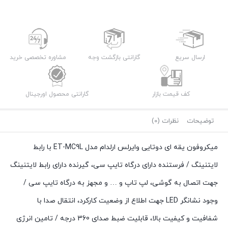
قیمت
بود.
فعلی:
1,000,000 تومان.
ارسال سریع
گارانتی بازگشت وجه
مشاوره تخصصی خرید
کف قیمت بازار
گارانتی محصول اورجینال
توضیحات
نظرات (0)
میکروفون یقه ای دوتایی وایرلس ارلدام مدل ET-MC9L با رابط
لایتنینگ / فرستنده دارای درگاه تایپ سی، گیرنده دارای رابط لایتنینگ
جهت اتصال به گوشی، لپ تاپ و … و مجهز به درگاه تایپ سی /
وجود نشانگر LED جهت اطلاع از وضعیت کارکرد، انتقال صدا با
شفافیت و کیفیت بالا، قابلیت ضبط صدای 360 درجه / تامین انرژی