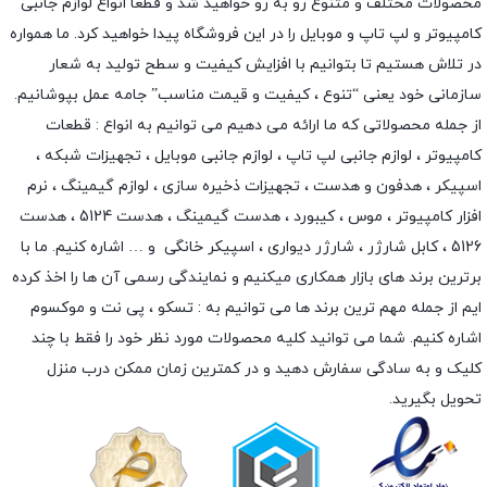
محصولات مختلف و متنوع رو به رو خواهید شد و قطعا انواع لوازم جانبی
کامپیوتر و لپ تاپ و موبایل را در این فروشگاه پیدا خواهید کرد. ما همواره
در تلاش هستیم تا بتوانیم با افزایش کیفیت و سطح تولید به شعار
سازمانی خود یعنی “تنوع ، کیفیت و قیمت مناسب” جامه عمل بپوشانیم.
از جمله محصولاتی که ما ارائه می دهیم می توانیم به انواع : قطعات
کامپیوتر ،
لوازم جانبی لپ تاپ
،
لوازم جانبی موبایل
،
تجهیزات شبکه
،
اسپیکر
،
هدفون و هدست
،
تجهیزات ذخیره سازی
،
لوازم گیمینگ
، نرم
افزار کامپیوتر ،
موس
،
کیبورد
،
هدست گیمینگ
، هدست 5124 ، هدست
5126 ،
کابل شارژر
،
شارژر دیواری
،
اسپیکر خانگی
و … اشاره کنیم. ما با
برترین برند های بازار همکاری میکنیم و نمایندگی رسمی آن ها را اخذ کرده
ایم از جمله مهم ترین برند ها می توانیم به :
تسکو
،
پی نت
و
موکسوم
اشاره کنیم. شما می توانید کلیه محصولات مورد نظر خود را فقط با چند
کلیک و به سادگی سفارش دهید و در کمترین زمان ممکن درب منزل
تحویل بگیرید.