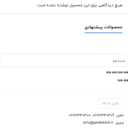
هیچ دیدگاهی برای این محصول نوشته نشده است.
محصولات پیشنهادی
رفتن به بالا
تلفن
02166340309
,
02166340308
ایمیل
info@janebitech.ir