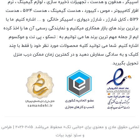
اسپیکر
،
هدفون و هدست
،
تجهیزات ذخیره سازی
،
لوازم گیمینگ
، نرم
افزار کامپیوتر ،
موس
،
کیبورد
،
هدست گیمینگ
، هدست 5124 ، هدست
5126 ،
کابل شارژر
،
شارژر دیواری
،
اسپیکر خانگی
و … اشاره کنیم. ما با
برترین برند های بازار همکاری میکنیم و نمایندگی رسمی آن ها را اخذ کرده
ایم از جمله مهم ترین برند ها می توانیم به :
تسکو
،
پی نت
و
موکسوم
اشاره کنیم. شما می توانید کلیه محصولات مورد نظر خود را فقط با چند
کلیک و به سادگی سفارش دهید و در کمترین زمان ممکن درب منزل
تحویل بگیرید.
تمامی حقوق مادی و معنوی برای «جانبی تک» محفوظ می‌باشد. 2015-2026 | طراحی
و سئو: نوید بیات