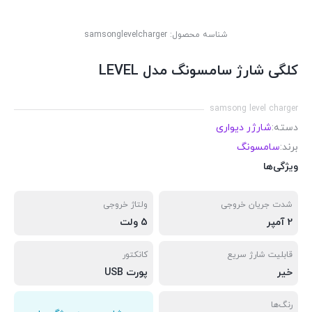
شناسه محصول:
samsonglevelcharger
کلگی شارژ سامسونگ مدل LEVEL
samsong level charger
دسته:
شارژر دیواری
برند:
سامسونگ
ویژگی‌ها
شدت جریان خروجی
ولتاژ خروجی
2 آمپر
5 ولت
قابلیت شارژ سریع
کانکتور
خیر
پورت USB
رنگ‌ها