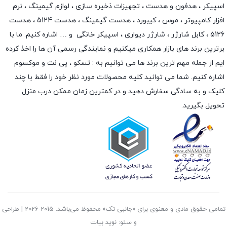
اسپیکر
،
هدفون و هدست
،
تجهیزات ذخیره سازی
،
لوازم گیمینگ
، نرم
افزار کامپیوتر ،
موس
،
کیبورد
،
هدست گیمینگ
، هدست 5124 ، هدست
5126 ،
کابل شارژر
،
شارژر دیواری
،
اسپیکر خانگی
و … اشاره کنیم. ما با
برترین برند های بازار همکاری میکنیم و نمایندگی رسمی آن ها را اخذ کرده
ایم از جمله مهم ترین برند ها می توانیم به :
تسکو
،
پی نت
و
موکسوم
اشاره کنیم. شما می توانید کلیه محصولات مورد نظر خود را فقط با چند
کلیک و به سادگی سفارش دهید و در کمترین زمان ممکن درب منزل
تحویل بگیرید.
تمامی حقوق مادی و معنوی برای «جانبی تک» محفوظ می‌باشد. 2015-2026 | طراحی
و سئو: نوید بیات