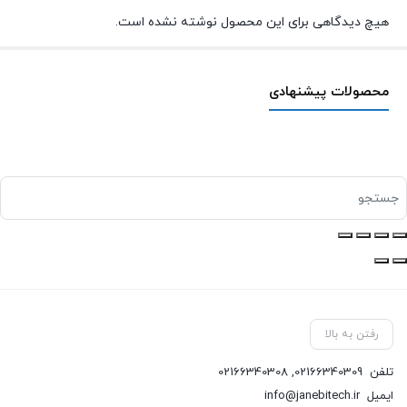
هیچ دیدگاهی برای این محصول نوشته نشده است.
محصولات پیشنهادی
رفتن به بالا
تلفن
02166340309
,
02166340308
ایمیل
info@janebitech.ir