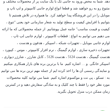
دهد. شما به محض ورود به جانبی تک با یک سایت پر از محصولات مختلف و
متنوع رو به رو خواهید شد و قطعا انواع لوازم جانبی کامپیوتر و لپ تاپ و
موبایل را در این فروشگاه پیدا خواهید کرد. ما همواره در تلاش هستیم تا
بتوانیم با افزایش کیفیت و سطح تولید به شعار سازمانی خود یعنی “تنوع ،
کیفیت و قیمت مناسب” جامه عمل بپوشانیم. از جمله محصولاتی که ما ارائه
می دهیم می توانیم به انواع : قطعات کامپیوتر ،
لوازم جانبی لپ تاپ
،
لوازم جانبی موبایل
،
تجهیزات شبکه
،
اسپیکر
،
هدفون و هدست
،
تجهیزات ذخیره سازی
،
لوازم گیمینگ
، نرم افزار کامپیوتر ،
موس
،
کیبورد
،
هدست گیمینگ
، هدست 5124 ، هدست 5126 ،
کابل شارژر
،
شارژر دیواری
،
اسپیکر خانگی
و … اشاره کنیم. ما با برترین برند های بازار همکاری میکنیم
و نمایندگی رسمی آن ها را اخذ کرده ایم از جمله مهم ترین برند ها می توانیم
به :
تسکو
،
پی نت
و
موکسوم
اشاره کنیم. شما می توانید کلیه محصولات
مورد نظر خود را فقط با چند کلیک و به سادگی سفارش دهید و در کمترین
زمان ممکن درب منزل تحویل بگیرید.