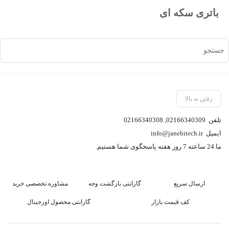
باتری سکه ای
رفتن به بالا
تلفن
02166340309
,
02166340308
ایمیل
info@janebitech.ir
ما 24 ساعته 7 روز هفته پاسخگوی شما هستیم.
ارسال سریع
گارانتی بازگشت وجه
مشاوره تخصصی خرید
کف قیمت بازار
گارانتی محصول اورجینال